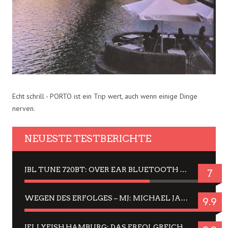
Echt schrill - PORTO ist ein Trip wert, auch wenn einige Dinge
nerven.
NEUESTE TESTBERICHTE
JBL TUNE 720BT: OVER EAR BLUETOOTH KOPFHÖRER UM DIE 50,-€ IM DAUER-TEST
7
WEGEN DES ERFOLGES – MJ: MICHAEL JACKSON MUSICAL IN EINER MATINEE SEHEN
9.9
JELLYFISH HAMBURG: DAS ERFOLGREICHE SOMMER-MENÜ 2025 IN GEFÜHLEN UND BILDERN