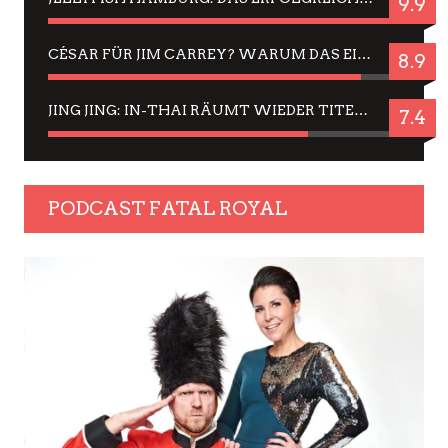
9.9
CÉSAR FÜR JIM CARREY? WARUM DAS EINER DER NERVIGSTEN ACTORS IST UND BLEIBT
8.9
JING JING: IN-THAI RÄUMT WIEDER TITEL AB – EIN ZWEI-STUNDEN-ERLEBNISBERICHT
7.4
PODCAST FATAL ROYAL