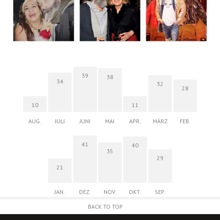
39
38
34
32
28
10
11
AUG.
JULI
JUNI
MAI
APR.
MÄRZ
FEB.
41
40
35
29
21
JAN.
DEZ.
NOV.
OKT.
SEP.
BACK TO TOP