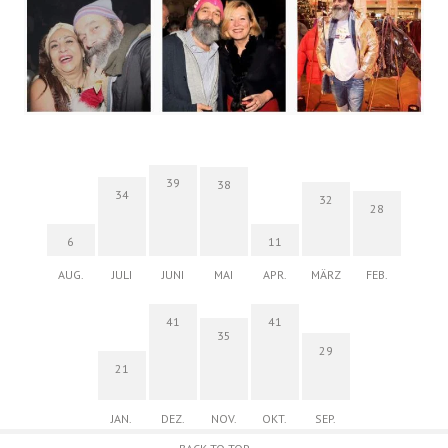
39
38
34
32
28
6
11
AUG.
JULI
JUNI
MAI
APR.
MÄRZ
FEB.
41
41
35
29
21
JAN.
DEZ.
NOV.
OKT.
SEP.