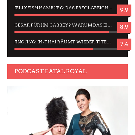
JELLYFISH HAMBURG: DAS ERFOLGREICHE SOMMER-MENÜ 2025 IN GEFÜHLEN UND BILDERN
9.9
CÉSAR FÜR JIM CARREY? WARUM DAS EINER DER NERVIGSTEN ACTORS IST UND BLEIBT
8.9
JING JING: IN-THAI RÄUMT WIEDER TITEL AB – EIN ZWEI-STUNDEN-ERLEBNISBERICHT
7.4
PODCAST FATAL ROYAL