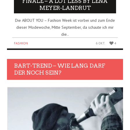
FINALE – A LOT LESS BY LENA
MEYER-LANDRUT
Die ABOUT YOU – Fashion Week ist vorbei und zum Ende
dieser Modewoche, Mitte September, da schaute ich mir
die..
FASHION
6 OKT.
4
BART-TREND – WIE LANG DARF
DER NOCH SEIN?