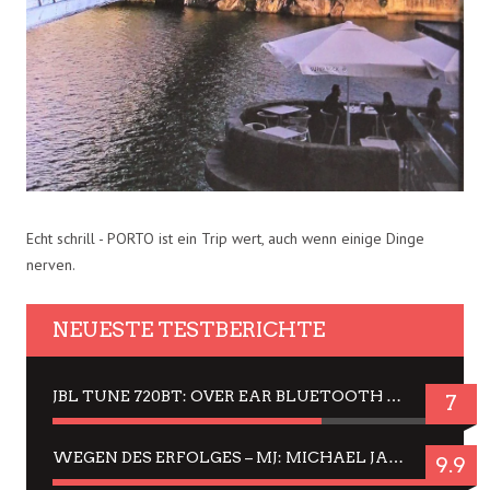
Echt schrill - PORTO ist ein Trip wert, auch wenn einige Dinge
nerven.
NEUESTE TESTBERICHTE
JBL TUNE 720BT: OVER EAR BLUETOOTH KOPFHÖRER UM DIE 50,-€ IM DAUER-TEST
7
WEGEN DES ERFOLGES – MJ: MICHAEL JACKSON MUSICAL IN EINER MATINEE SEHEN
9.9