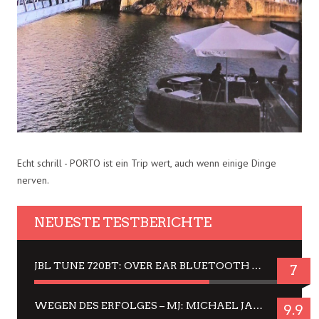
Echt schrill - PORTO ist ein Trip wert, auch wenn einige Dinge
nerven.
NEUESTE TESTBERICHTE
JBL TUNE 720BT: OVER EAR BLUETOOTH KOPFHÖRER UM DIE 50,-€ IM DAUER-TEST
7
WEGEN DES ERFOLGES – MJ: MICHAEL JACKSON MUSICAL IN EINER MATINEE SEHEN
9.9