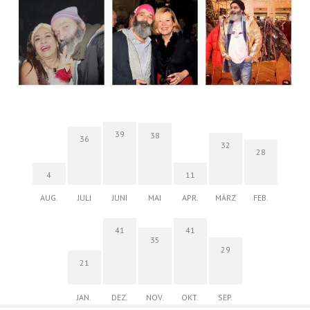
39
38
36
32
28
4
11
AUG.
JULI
JUNI
MAI
APR.
MÄRZ
FEB.
41
41
35
29
21
JAN.
DEZ.
NOV.
OKT.
SEP.