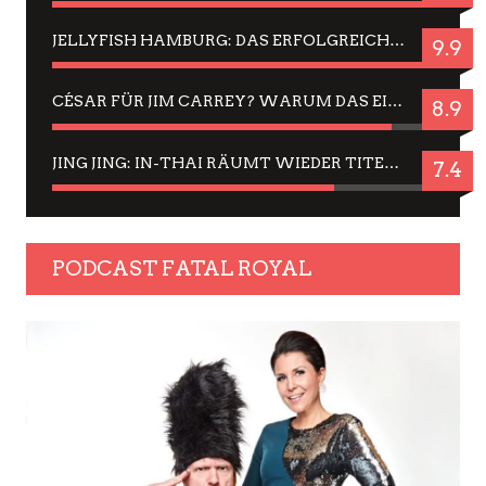
JELLYFISH HAMBURG: DAS ERFOLGREICHE SOMMER-MENÜ 2025 IN GEFÜHLEN UND BILDERN
9.9
CÉSAR FÜR JIM CARREY? WARUM DAS EINER DER NERVIGSTEN ACTORS IST UND BLEIBT
8.9
JING JING: IN-THAI RÄUMT WIEDER TITEL AB – EIN ZWEI-STUNDEN-ERLEBNISBERICHT
7.4
PODCAST FATAL ROYAL