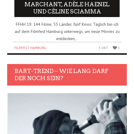
MARCHANT, ADÈLE HAENEL
UND CÉLINE SCIAMMA
FFHH´19. 144 Filme, 55 Länder, fünf Kinos: Täglich bin ich
auf dem Filmfest Hamburg unterwegs, um neue Movies zu
entdecken,..
FILMFEST HAMBURG
3 OKT.
3
BART-TREND – WIE LANG DARF
DER NOCH SEIN?