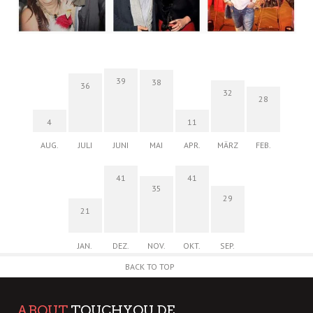
39
38
36
32
28
4
11
AUG.
JULI
JUNI
MAI
APR.
MÄRZ
FEB.
41
41
35
29
21
JAN.
DEZ.
NOV.
OKT.
SEP.
BACK TO TOP
ABOUT
TOUCHYOU.DE