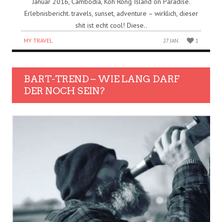
Januar 2016, Cambodia, Koh Rong Island on Paradise.
Erlebnisbericht. travels, sunset, adventure – wirklich, dieser
shit ist echt cool! Diese..
MY TRAVEL
27 JAN.
1
BART-TREND – WIE LANG DARF
DER NOCH SEIN?