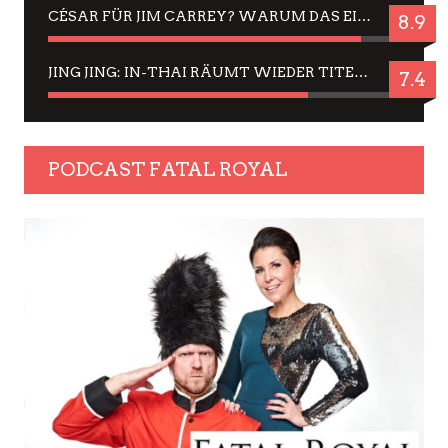
CÉSAR FÜR JIM CARREY? WARUM DAS EINER DER NERVIGSTEN ACTORS IST UND BLEIBT
8.9
JING JING: IN-THAI RÄUMT WIEDER TITEL AB – EIN ZWEI-STUNDEN-ERLEBNISBERICHT
7.4
PODCAST FATAL ROYAL