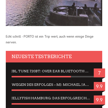
Echt schrill - PORTO ist ein Trip wert, auch wenn einige Dinge
nerven.
NEUESTE TESTBERICHTE
JBL TUNE 720BT: OVER EAR BLUETOOTH KOPFHÖRER UM DIE 50,-€ IM DAUER-TEST
7
WEGEN DES ERFOLGES – MJ: MICHAEL JACKSON MUSICAL IN EINER MATINEE SEHEN
9.9
JELLYFISH HAMBURG: DAS ERFOLGREICHE SOMMER-MENÜ 2025 IN GEFÜHLEN UND BILDERN
9.9