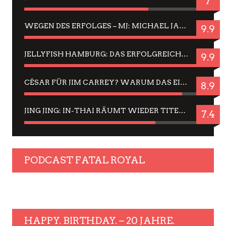
7
WEGEN DES ERFOLGES – MJ: MICHAEL JACKSON MUSICAL IN EINER MATINEE SEHEN
9.9
JELLYFISH HAMBURG: DAS ERFOLGREICHE SOMMER-MENÜ 2025 IN GEFÜHLEN UND BILDERN
9.9
CÉSAR FÜR JIM CARREY? WARUM DAS EINER DER NERVIGSTEN ACTORS IST UND BLEIBT
8.9
JING JING: IN-THAI RÄUMT WIEDER TITEL AB – EIN ZWEI-STUNDEN-ERLEBNISBERICHT
7.4
PODCAST FATAL ROYAL
HAPPY. BIRTHDAY. – 20 JAHRE.