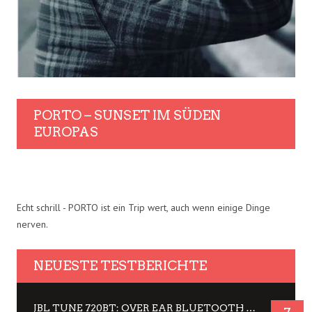
PORTO – SUNSET IM SÜDEN
EUROPAS
Echt schrill - PORTO ist ein Trip wert, auch wenn einige Dinge
nerven.
NEUESTE TESTBERICHTE
JBL TUNE 720BT: OVER EAR BLUETOOTH KOPFHÖRER UM DIE 50,-€ IM DAUER-TEST