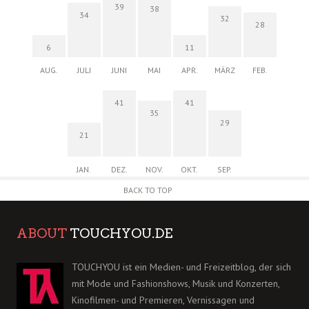
39
38
34
32
28
6
11
AUG.
JULI
JUNI
MAI
APR.
MÄRZ
FEB.
41
41
35
29
21
JAN.
DEZ.
NOV.
OKT.
SEP.
BACK TO TOP
ABOUT
TOUCHYOU.DE
TOUCHYOU ist ein Medien- und Freizeitblog, der sich
mit Mode und Fashionshows, Musik und Konzerten,
Kinofilmen- und Premieren, Vernissagen und