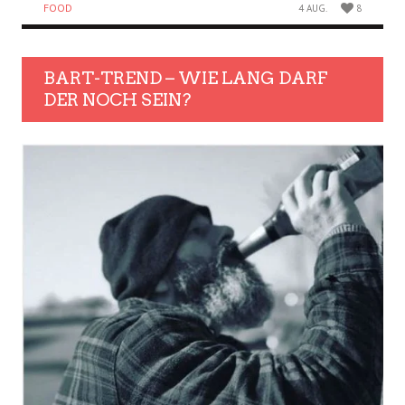
FOOD
4 AUG.
8
BART-TREND – WIE LANG DARF
DER NOCH SEIN?