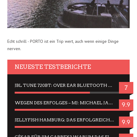
Echt schrill - PORTO ist ein Trip wert, auch wenn einige Dinge
nerven.
NEUESTE TESTBERICHTE
JBL TUNE 720BT: OVER EAR BLUETOOTH KOPFHÖRER UM DIE 50,-€ IM DAUER-TEST
7
WEGEN DES ERFOLGES – MJ: MICHAEL JACKSON MUSICAL IN EINER MATINEE SEHEN
9.9
JELLYFISH HAMBURG: DAS ERFOLGREICHE SOMMER-MENÜ 2025 IN GEFÜHLEN UND BILDERN
9.9