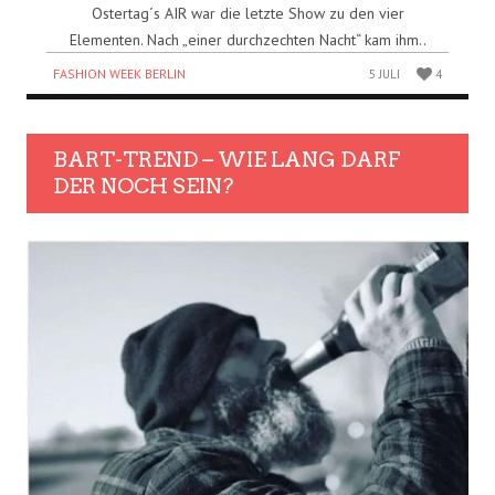
Ostertag´s AIR war die letzte Show zu den vier
Elementen. Nach „einer durchzechten Nacht“ kam ihm..
FASHION WEEK BERLIN
5 JULI
4
BART-TREND – WIE LANG DARF
DER NOCH SEIN?