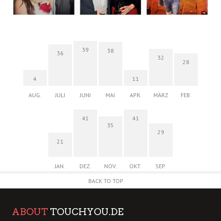
39
38
36
32
28
4
11
AUG.
JULI
JUNI
MAI
APR.
MÄRZ
FEB.
41
41
35
29
21
JAN.
DEZ.
NOV.
OKT.
SEP.
BACK TO TOP
ABOUT
TOUCHYOU.DE