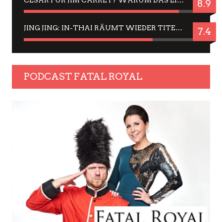
CÉSAR FÜR JIM CARREY? WARUM DAS EINER DER NERVIGSTEN ACTORS IST UND BLEIBT
8.9
JING JING: IN-THAI RÄUMT WIEDER TITEL AB – EIN ZWEI-STUNDEN-ERLEBNISBERICHT
7.4
PODCAST FATAL ROYAL