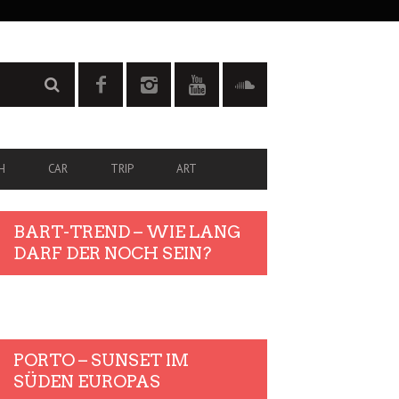
H
CAR
TRIP
ART
BART-TREND – WIE LANG
DARF DER NOCH SEIN?
PORTO – SUNSET IM
SÜDEN EUROPAS