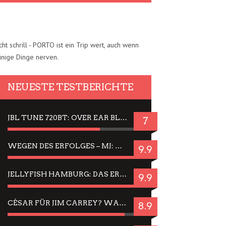
cht schrill - PORTO ist ein Trip wert, auch wenn
inige Dinge nerven.
NEUESTE TESTBERICHTE
JBL TUNE 720BT: OVER EAR BLUETOOTH KOPFHÖRER UM DIE 50,-€ IM DAUER-TEST
7
WEGEN DES ERFOLGES – MJ: MICHAEL JACKSON MUSICAL IN EINER MATINEE SEHEN
9.9
JELLYFISH HAMBURG: DAS ERFOLGREICHE SOMMER-MENÜ 2025 IN GEFÜHLEN UND BILDERN
9.9
CÉSAR FÜR JIM CARREY? WARUM DAS EINER DER NERVIGSTEN ACTORS IST UND BLEIBT
8.9