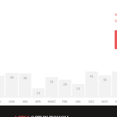
W
f
41
39
38
35
4
32
28
21
11
I
JUNI
MAI
APR.
MÄRZ
FEB.
JAN.
DEZ.
NOV.
O