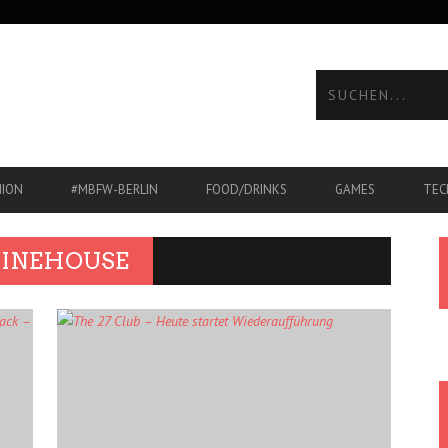
HION
#MBFW-BERLIN
FOOD/DRINKS
GAMES
TEC
INEHOUSE