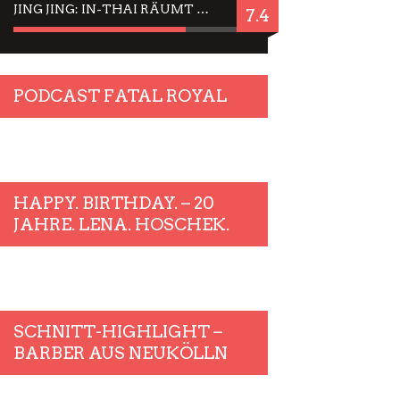
JING JING: IN-THAI RÄUMT WIEDER TITEL AB – EIN ZWEI-STUNDEN-ERLEBNISBERICHT
7.4
PODCAST FATAL ROYAL
HAPPY. BIRTHDAY. – 20
JAHRE. LENA. HOSCHEK.
SCHNITT-HIGHLIGHT –
BARBER AUS NEUKÖLLN