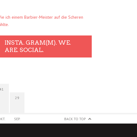
ie ich einem Barbier-Meister auf die Scheren
ühlte.
INSTA. GRAM(M). WE.
ARE. SOCIAL.
41
29
KT.
SEP.
BACK TO TOP