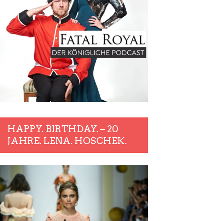
HAPPY. BIRTHDAY. – 20
JAHRE. LENA. HOSCHEK.