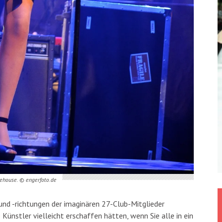
nehouse. © engerfoto.de
nd -richtungen der imaginären 27-Club-Mitglieder
 Künstler vielleicht erschaffen hätten, wenn Sie alle in ein