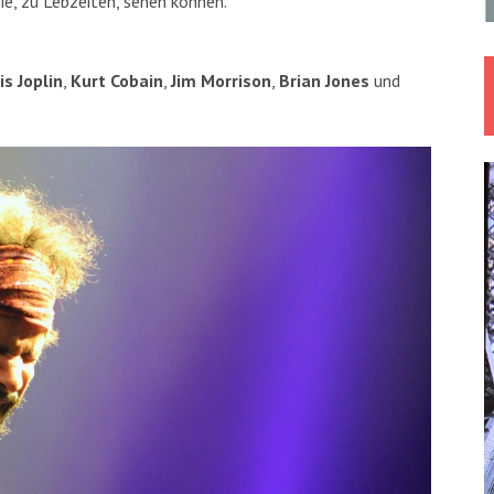
ie, zu Lebzeiten, sehen können.
is Joplin
,
Kurt Cobain
,
Jim Morrison
,
Brian Jones
und