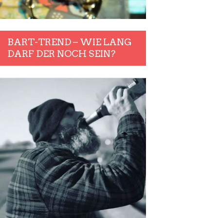
BART-TREND – WIE LANG
DARF DER NOCH SEIN?