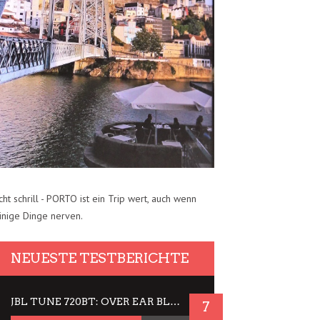
cht schrill - PORTO ist ein Trip wert, auch wenn
inige Dinge nerven.
NEUESTE TESTBERICHTE
JBL TUNE 720BT: OVER EAR BLUETOOTH KOPFHÖRER UM DIE 50,-€ IM DAUER-TEST
7