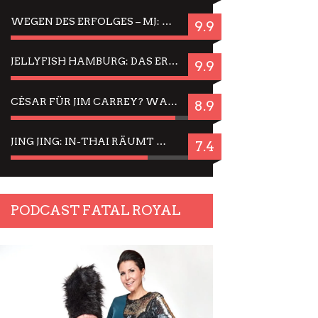
WEGEN DES ERFOLGES – MJ: MICHAEL JACKSON MUSICAL IN EINER MATINEE SEHEN
9.9
JELLYFISH HAMBURG: DAS ERFOLGREICHE SOMMER-MENÜ 2025 IN GEFÜHLEN UND BILDERN
9.9
CÉSAR FÜR JIM CARREY? WARUM DAS EINER DER NERVIGSTEN ACTORS IST UND BLEIBT
8.9
JING JING: IN-THAI RÄUMT WIEDER TITEL AB – EIN ZWEI-STUNDEN-ERLEBNISBERICHT
7.4
PODCAST FATAL ROYAL