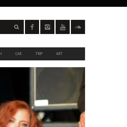
H
CAR
TRIP
ART