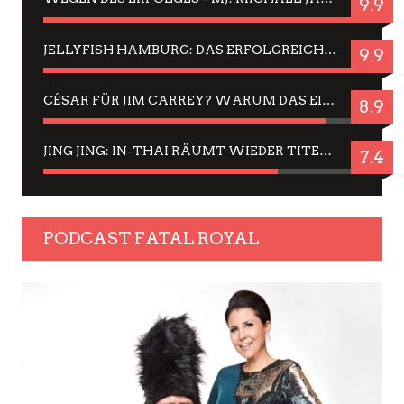
9.9
JELLYFISH HAMBURG: DAS ERFOLGREICHE SOMMER-MENÜ 2025 IN GEFÜHLEN UND BILDERN
9.9
CÉSAR FÜR JIM CARREY? WARUM DAS EINER DER NERVIGSTEN ACTORS IST UND BLEIBT
8.9
JING JING: IN-THAI RÄUMT WIEDER TITEL AB – EIN ZWEI-STUNDEN-ERLEBNISBERICHT
7.4
PODCAST FATAL ROYAL