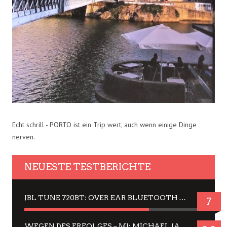
Echt schrill - PORTO ist ein Trip wert, auch wenn einige Dinge
nerven.
NEUESTE TESTBERICHTE
JBL TUNE 720BT: OVER EAR BLUETOOTH KOPFHÖRER UM DIE 50,-€ IM DAUER-TEST
7
WEGEN DES ERFOLGES – MJ: MICHAEL JACKSON MUSICAL IN EINER MATINEE SEHEN