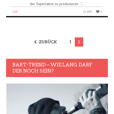
der Superlative zu produzieren…“,..
CAR
25 APR.
4
ZURÜCK
1
2
BART-TREND – WIE LANG DARF
DER NOCH SEIN?