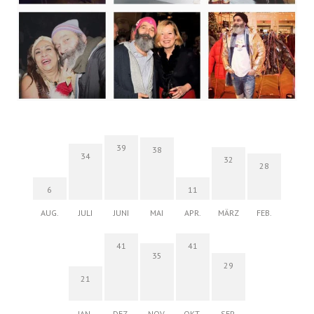
39
38
34
32
28
6
11
AUG.
JULI
JUNI
MAI
APR.
MÄRZ
FEB.
41
41
35
29
21
JAN.
DEZ.
NOV.
OKT.
SEP.