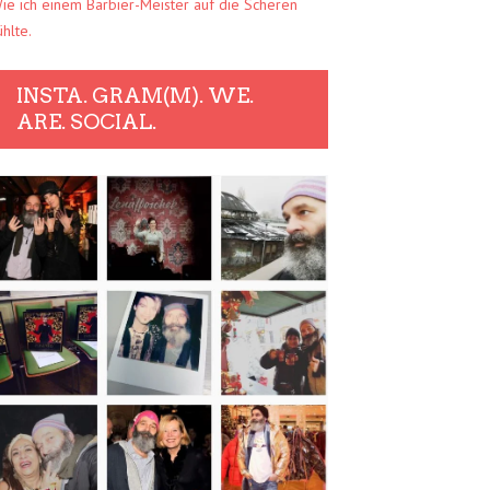
ie ich einem Barbier-Meister auf die Scheren
ühlte.
INSTA. GRAM(M). WE.
ARE. SOCIAL.