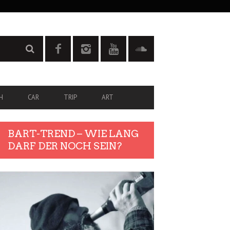
H
CAR
TRIP
ART
BART-TREND – WIE LANG
DARF DER NOCH SEIN?