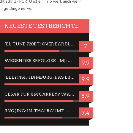
cht schrill - PORTO ist ein Trip wert, auch wenn
inige Dinge nerven.
NEUESTE TESTBERICHTE
JBL TUNE 720BT: OVER EAR BLUETOOTH KOPFHÖRER UM DIE 50,-€ IM DAUER-TEST
7
WEGEN DES ERFOLGES – MJ: MICHAEL JACKSON MUSICAL IN EINER MATINEE SEHEN
9.9
JELLYFISH HAMBURG: DAS ERFOLGREICHE SOMMER-MENÜ 2025 IN GEFÜHLEN UND BILDERN
9.9
CÉSAR FÜR JIM CARREY? WARUM DAS EINER DER NERVIGSTEN ACTORS IST UND BLEIBT
8.9
JING JING: IN-THAI RÄUMT WIEDER TITEL AB – EIN ZWEI-STUNDEN-ERLEBNISBERICHT
7.4