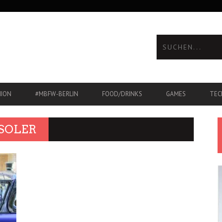
HION
#MBFW-BERLIN
FOOD/DRINKS
GAMES
TEC
SOLER