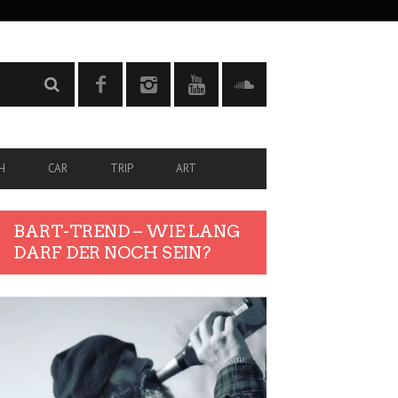
H
CAR
TRIP
ART
BART-TREND – WIE LANG
DARF DER NOCH SEIN?