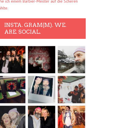
ie ich einem Barbier-Meister auf die Scheren
ühlte.
INSTA. GRAM(M). WE.
ARE. SOCIAL.