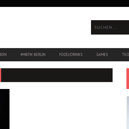
HION
#MBFW-BERLIN
FOOD/DRINKS
GAMES
TEC