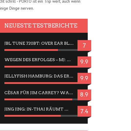
cht schrill - PORTO ist ein Trip wert, auch wenn
inige Dinge nerven.
NEUESTE TESTBERICHTE
JBL TUNE 720BT: OVER EAR BLUETOOTH KOPFHÖRER UM DIE 50,-€ IM DAUER-TEST
7
WEGEN DES ERFOLGES – MJ: MICHAEL JACKSON MUSICAL IN EINER MATINEE SEHEN
9.9
JELLYFISH HAMBURG: DAS ERFOLGREICHE SOMMER-MENÜ 2025 IN GEFÜHLEN UND BILDERN
9.9
CÉSAR FÜR JIM CARREY? WARUM DAS EINER DER NERVIGSTEN ACTORS IST UND BLEIBT
8.9
JING JING: IN-THAI RÄUMT WIEDER TITEL AB – EIN ZWEI-STUNDEN-ERLEBNISBERICHT
7.4