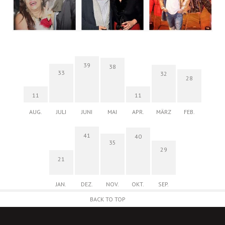
39
38
33
32
28
11
11
AUG.
JULI
JUNI
MAI
APR.
MÄRZ
FEB.
41
40
35
29
21
JAN.
DEZ.
NOV.
OKT.
SEP.
BACK TO TOP