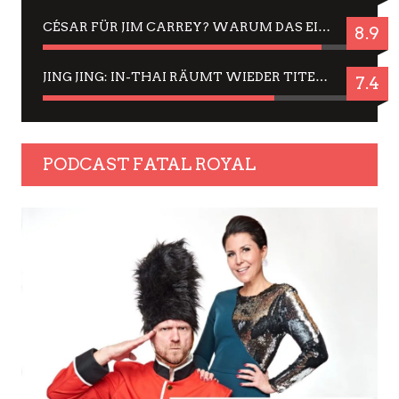
CÉSAR FÜR JIM CARREY? WARUM DAS EINER DER NERVIGSTEN ACTORS IST UND BLEIBT
8.9
JING JING: IN-THAI RÄUMT WIEDER TITEL AB – EIN ZWEI-STUNDEN-ERLEBNISBERICHT
7.4
PODCAST FATAL ROYAL