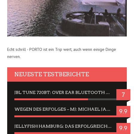
Echt schrill - PORTO ist ein Trip wert, auch wenn einige Dinge
nerven.
NEUESTE TESTBERICHTE
JBL TUNE 720BT: OVER EAR BLUETOOTH KOPFHÖRER UM DIE 50,-€ IM DAUER-TEST
7
WEGEN DES ERFOLGES – MJ: MICHAEL JACKSON MUSICAL IN EINER MATINEE SEHEN
9.9
JELLYFISH HAMBURG: DAS ERFOLGREICHE SOMMER-MENÜ 2025 IN GEFÜHLEN UND BILDERN
9.9