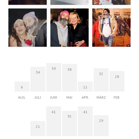
39
38
34
32
28
6
11
AUG.
JULI
JUNI
MAI
APR.
MÄRZ
FEB.
41
41
35
29
21