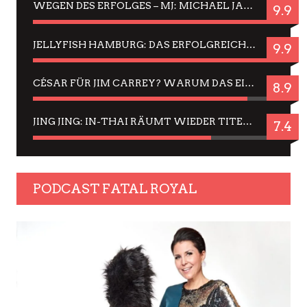
WEGEN DES ERFOLGES – MJ: MICHAEL JACKSON MUSICAL IN EINER MATINEE SEHEN
9.9
JELLYFISH HAMBURG: DAS ERFOLGREICHE SOMMER-MENÜ 2025 IN GEFÜHLEN UND BILDERN
9.9
CÉSAR FÜR JIM CARREY? WARUM DAS EINER DER NERVIGSTEN ACTORS IST UND BLEIBT
8.9
JING JING: IN-THAI RÄUMT WIEDER TITEL AB – EIN ZWEI-STUNDEN-ERLEBNISBERICHT
7.4
PODCAST FATAL ROYAL