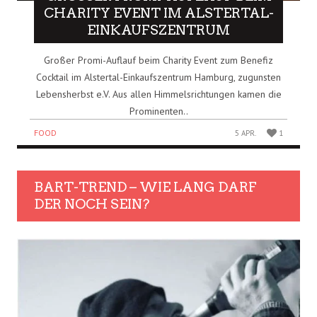
HARITY EVENT IM ALSTERTAL-E
INKAUFSZENTRUM
Großer Promi-Auflauf beim Charity Event zum Benefiz
Cocktail im Alstertal-Einkaufszentrum Hamburg, zugunsten
Lebensherbst e.V. Aus allen Himmelsrichtungen kamen die
Prominenten..
FOOD
5 APR.
1
BART-TREND – WIE LANG DARF
DER NOCH SEIN?