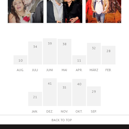
39
38
34
32
28
10
11
AUG.
JULI
JUNI
MAI
APR.
MÄRZ
FEB.
41
40
35
29
21
JAN.
DEZ.
NOV.
OKT.
SEP.
BACK TO TOP