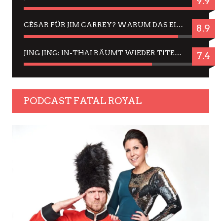
9.9
CÉSAR FÜR JIM CARREY? WARUM DAS EINER DER NERVIGSTEN ACTORS IST UND BLEIBT
8.9
JING JING: IN-THAI RÄUMT WIEDER TITEL AB – EIN ZWEI-STUNDEN-ERLEBNISBERICHT
7.4
PODCAST FATAL ROYAL