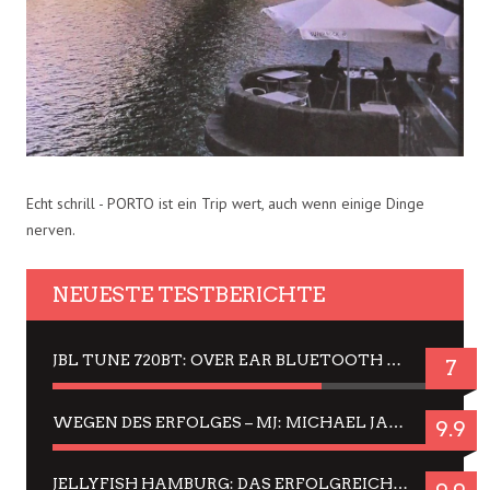
Echt schrill - PORTO ist ein Trip wert, auch wenn einige Dinge
nerven.
NEUESTE TESTBERICHTE
JBL TUNE 720BT: OVER EAR BLUETOOTH KOPFHÖRER UM DIE 50,-€ IM DAUER-TEST
7
WEGEN DES ERFOLGES – MJ: MICHAEL JACKSON MUSICAL IN EINER MATINEE SEHEN
9.9
JELLYFISH HAMBURG: DAS ERFOLGREICHE SOMMER-MENÜ 2025 IN GEFÜHLEN UND BILDERN