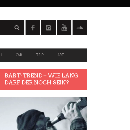
H
CAR
TRIP
ART
BART-TREND – WIE LANG
DARF DER NOCH SEIN?