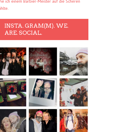
ie ich einem Barbier-Meister auf die Scheren
ühlte.
INSTA. GRAM(M). WE.
ARE. SOCIAL.