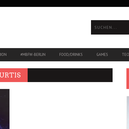
HION
#MBFW-BERLIN
FOOD/DRINKS
GAMES
TEC
URTIS