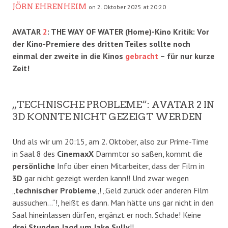
JÖRN EHRENHEIM
on 2. Oktober 2025 at 20:20
AVATAR
2
: THE WAY OF WATER (Home)-Kino Kritik: Vor
der Kino-Premiere des dritten Teiles sollte noch
einmal der zweite in die Kinos
gebracht
– für nur kurze
Zeit!
„TECHNISCHE PROBLEME“: AVATAR 2 IN
3D KONNTE NICHT GEZEIGT WERDEN
Und als wir um 20:15, am 2. Oktober, also zur Prime-Time
in Saal 8 des
CinemaxX
Dammtor so saßen, kommt die
persönliche
Info über einen Mitarbeiter, dass der Film in
3D
gar nicht gezeigt werden kann!! Und zwar wegen
„
technischer Probleme
„! „Geld zurück oder anderen Film
aussuchen…“!, heißt es dann. Man hätte uns gar nicht in den
Saal hineinlassen dürfen, ergänzt er noch. Schade! Keine
drei Stunden Jagd um Jake Sully
!!