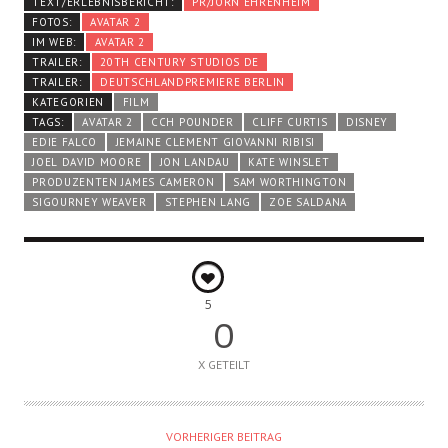
TEXT/ERLEBNISBERICHT:
PR/JÖRN EHRENHEIM
FOTOS:
AVATAR 2
IM WEB:
AVATAR 2
TRAILER:
20TH CENTURY STUDIOS DE
TRAILER:
DEUTSCHLANDPREMIERE BERLIN
KATEGORIEN
FILM
TAGS:
AVATAR 2
CCH POUNDER
CLIFF CURTIS
DISNEY
EDIE FALCO
JEMAINE CLEMENT GIOVANNI RIBISI
JOEL DAVID MOORE
JON LANDAU
KATE WINSLET
PRODUZENTEN JAMES CAMERON
SAM WORTHINGTON
SIGOURNEY WEAVER
STEPHEN LANG
ZOE SALDANA
5
0
X GETEILT
VORHERIGER BEITRAG