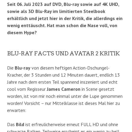
Seit 06. Juli 2023 auf DVD, Blu-ray sowie auf 4K UHD,
sowie als 3D Blu-Ray im limitierten Steelbook
erhältlich und jetzt hier in der Kritik, die allerdings ein
wenig enttäuscht. Hat man schon die Nase voll, von
diesem Hype?
BLU-RAY FACTS UND AVATAR 2 KRITIK
Die
Blu-ray
von diesem heftigen Action-Dschungel-
Kracher, der 3 Stunden und 12 Minuten dauert, endlich 13
Jahre nach dem ersten Teil spannend inszeniert und echt
cool vom Regisseur
James Cameron
in Scene gesetzt
worden, ist von mir noch einmal unter die Lupe genommen
worden! Vorsicht – nur Mittelklasse ist dieses Mal hier zu
erwarten:
Das
Bild
ist erfreulicherweise erneut FULL HD und ohne
schwarze Balken. Teilweise erscheint es ein wenig zu hell