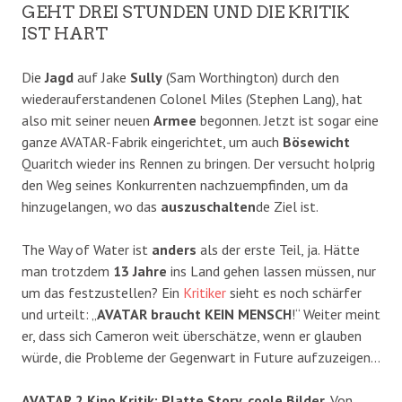
GEHT DREI STUNDEN UND DIE KRITIK
IST HART
Die
Jagd
auf Jake
Sully
(Sam Worthington) durch den
wiederauferstandenen Colonel Miles (Stephen Lang), hat
also mit seiner neuen
Armee
begonnen. Jetzt ist sogar eine
ganze AVATAR-Fabrik eingerichtet, um auch
Bösewicht
Quaritch wieder ins Rennen zu bringen. Der versucht holprig
den Weg seines Konkurrenten nachzuempfinden, um da
hinzugelangen, wo das
auszuschalten
de Ziel ist.
The Way of Water ist
anders
als der erste Teil, ja. Hätte
man trotzdem
13 Jahre
ins Land gehen lassen müssen, nur
um das festzustellen? Ein
Kritiker
sieht es noch schärfer
und urteilt: „
AVATAR braucht KEIN MENSCH
!“ Weiter meint
er, dass sich Cameron weit überschätze, wenn er glauben
würde, die Probleme der Gegenwart in Future aufzuzeigen…
AVATAR 2 Kino Kritik: Platte Story, coole Bilder
. Von