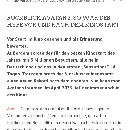
AVATAR 2
: Blu-ray Cover 2D… Lohnt dieser coole Film auf Blu-ray?
RÜCKBLICK AVATAR 2: SO WAR DER
HYPE VOR UND NACH DEM KINOSTART
Vor Start im Kino gesehen und als Erinnerung
bewertet.
Außerdem sorgte der für den besten Kinostart des
Jahres, mit 3 Millionen Besuchern, alleine in
Deutschland und das in den ersten „Sensations“-14
Tagen. Trotzdem brach der Blockbuster insgesamt
einen neuen Rekord nach dem anderen. Nun kann man
Avatar streamen. Im April 2023 lief der immer noch in
den Kinos.
Aber
– Cameron, den erneuten Rekord seines eigenen
Vorgänger zu übertreffen, doch erreichte, gab allen
Kritikern den Rest. Mit den neuen Nachrichten klettert er in
den Charts der erfolgreichsten Filmstarts ein ganzes Stück