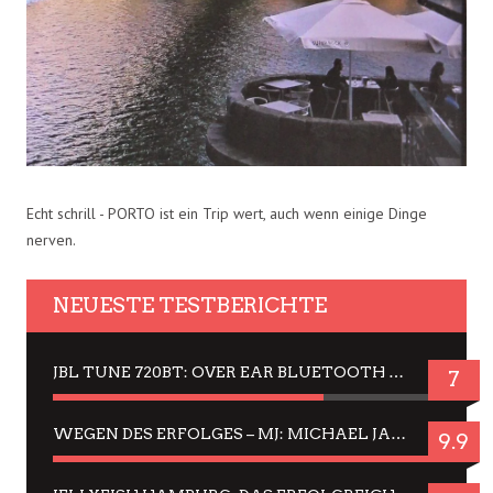
Echt schrill - PORTO ist ein Trip wert, auch wenn einige Dinge
nerven.
NEUESTE TESTBERICHTE
JBL TUNE 720BT: OVER EAR BLUETOOTH KOPFHÖRER UM DIE 50,-€ IM DAUER-TEST
7
WEGEN DES ERFOLGES – MJ: MICHAEL JACKSON MUSICAL IN EINER MATINEE SEHEN
9.9