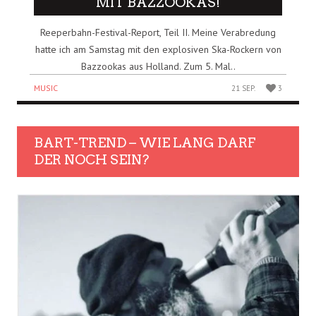
MIT BAZZOOKAS!
Reeperbahn-Festival-Report, Teil II. Meine Verabredung
hatte ich am Samstag mit den explosiven Ska-Rockern von
Bazzookas aus Holland. Zum 5. Mal..
MUSIC
21 SEP.
3
BART-TREND – WIE LANG DARF
DER NOCH SEIN?