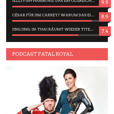
JELLYFISH HAMBURG: DAS ERFOLGREICHE SOMMER-MENÜ 2025 IN GEFÜHLEN UND BILDERN
9.9
CÉSAR FÜR JIM CARREY? WARUM DAS EINER DER NERVIGSTEN ACTORS IST UND BLEIBT
8.9
JING JING: IN-THAI RÄUMT WIEDER TITEL AB – EIN ZWEI-STUNDEN-ERLEBNISBERICHT
7.4
PODCAST FATAL ROYAL