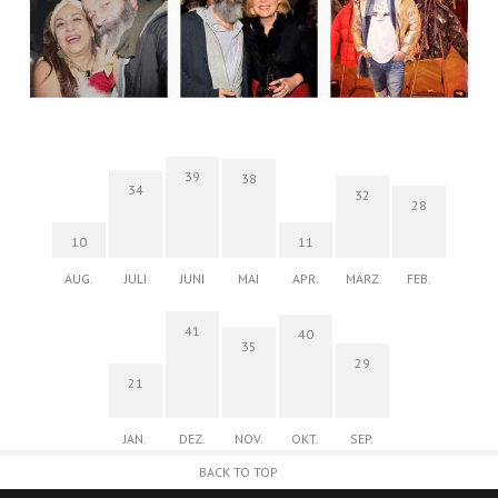
39
38
34
32
28
10
11
AUG.
JULI
JUNI
MAI
APR.
MÄRZ
FEB.
41
40
35
29
21
JAN.
DEZ.
NOV.
OKT.
SEP.
BACK TO TOP