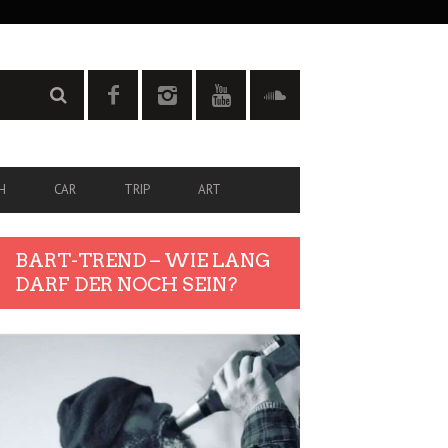
H
CAR
TRIP
ART
BART-TREND – WIE LANG
DARF DER NOCH SEIN?