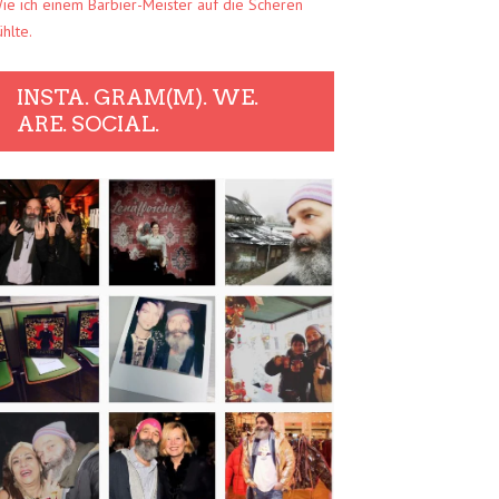
ie ich einem Barbier-Meister auf die Scheren
ühlte.
INSTA. GRAM(M). WE.
ARE. SOCIAL.