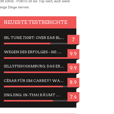
cht schrill - PORTO ist ein Trip wert, auch wenn
inige Dinge nerven.
NEUESTE TESTBERICHTE
JBL TUNE 720BT: OVER EAR BLUETOOTH KOPFHÖRER UM DIE 50,-€ IM DAUER-TEST
7
WEGEN DES ERFOLGES – MJ: MICHAEL JACKSON MUSICAL IN EINER MATINEE SEHEN
9.9
JELLYFISH HAMBURG: DAS ERFOLGREICHE SOMMER-MENÜ 2025 IN GEFÜHLEN UND BILDERN
9.9
CÉSAR FÜR JIM CARREY? WARUM DAS EINER DER NERVIGSTEN ACTORS IST UND BLEIBT
8.9
JING JING: IN-THAI RÄUMT WIEDER TITEL AB – EIN ZWEI-STUNDEN-ERLEBNISBERICHT
7.4