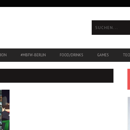
HION
#MBFW-BERLIN
FOOD/DRINKS
GAMES
TEC