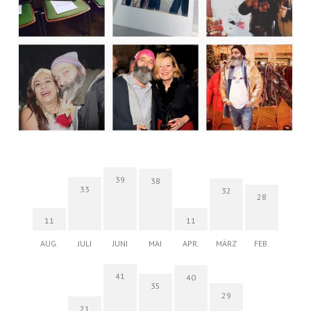
39
38
33
32
28
11
11
AUG.
JULI
JUNI
MAI
APR.
MÄRZ
FEB.
41
40
35
29
21