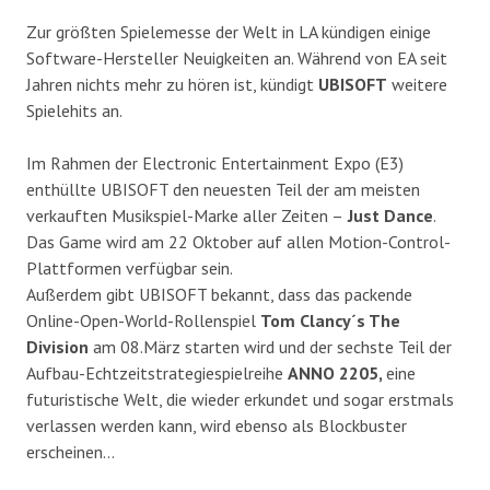
Zur größten Spielemesse der Welt in LA kündigen einige
Software-Hersteller Neuigkeiten an. Während von EA seit
Jahren nichts mehr zu hören ist, kündigt
UBISOFT
weitere
Spielehits an.
Im Rahmen der Electronic Entertainment Expo (E3)
enthüllte UBISOFT den neuesten Teil der am meisten
verkauften Musikspiel-Marke aller Zeiten –
Just Dance
.
Das Game wird am 22 Oktober auf allen Motion-Control-
Plattformen verfügbar sein.
Außerdem gibt UBISOFT bekannt, dass das packende
Online-Open-World-Rollenspiel
Tom Clancy´s The
Division
am 08.März starten wird und der sechste Teil der
Aufbau-Echtzeitstrategiespielreihe
ANNO 2205,
eine
futuristische Welt, die wieder erkundet und sogar erstmals
verlassen werden kann, wird ebenso als Blockbuster
erscheinen…