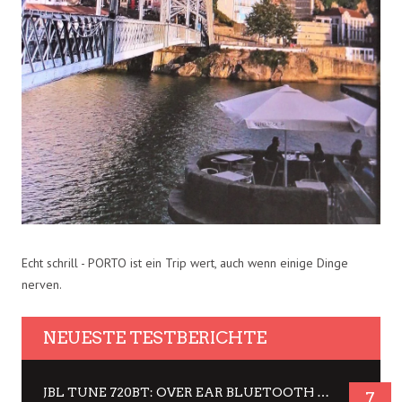
Echt schrill - PORTO ist ein Trip wert, auch wenn einige Dinge
nerven.
NEUESTE TESTBERICHTE
JBL TUNE 720BT: OVER EAR BLUETOOTH KOPFHÖRER UM DIE 50,-€ IM DAUER-TEST
7