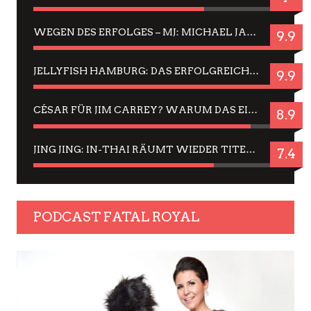
WEGEN DES ERFOLGES – MJ: MICHAEL JACKSON MUSICAL IN EINER MATINEE SEHEN
9.9
JELLYFISH HAMBURG: DAS ERFOLGREICHE SOMMER-MENÜ 2025 IN GEFÜHLEN UND BILDERN
9.9
CÉSAR FÜR JIM CARREY? WARUM DAS EINER DER NERVIGSTEN ACTORS IST UND BLEIBT
8.9
JING JING: IN-THAI RÄUMT WIEDER TITEL AB – EIN ZWEI-STUNDEN-ERLEBNISBERICHT
7.4
PODCAST FATAL ROYAL