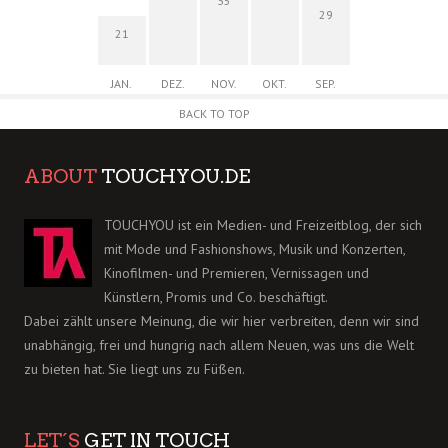
35
29
21
JAN.
DEZ.
NOV.
OKT.
SEP.
BACK TO TOP
ABOUT
TOUCHYOU.DE
TOUCHYOU ist ein Medien- und Freizeitblog, der sich
mit Mode und Fashionshows, Musik und Konzerten,
Kinofilmen- und Premieren, Vernissagen und
Künstlern, Promis und Co. beschäftigt.
Dabei zählt unsere Meinung, die wir hier verbreiten, denn wir sind
unabhängig, frei und hungrig nach allem Neuen, was uns die Welt
zu bieten hat. Sie liegt uns zu Füßen.
LET´S
GET IN TOUCH