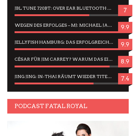
JBL TUNE 720BT: OVER EAR BLUETOOTH KOPFHÖRER UM DIE 50,-€ IM DAUER-TEST
7
WEGEN DES ERFOLGES – MJ: MICHAEL JACKSON MUSICAL IN EINER MATINEE SEHEN
9.9
JELLYFISH HAMBURG: DAS ERFOLGREICHE SOMMER-MENÜ 2025 IN GEFÜHLEN UND BILDERN
9.9
CÉSAR FÜR JIM CARREY? WARUM DAS EINER DER NERVIGSTEN ACTORS IST UND BLEIBT
8.9
JING JING: IN-THAI RÄUMT WIEDER TITEL AB – EIN ZWEI-STUNDEN-ERLEBNISBERICHT
7.4
PODCAST FATAL ROYAL