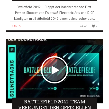
Battlefield 2042 – Floppt der bahnbrechende First-
Person-Shooter von EA etwa? Electronic Arts und DICE
kündigten mit Battlefield 2042 einen bahnbrechenden..
GAMES
24 JAN.
2
BATTLEFIELD 2042-TEAM
VERKÜNDET DEN OFFIZIELLEN