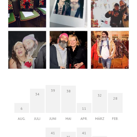
39
38
34
32
28
6
11
AUG.
JULI
JUNI
MAI
APR.
MÄRZ
FEB.
41
41