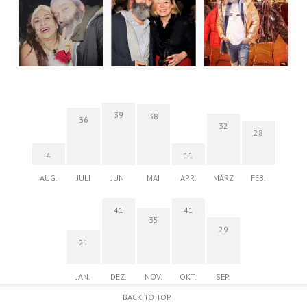
39
38
36
32
28
4
11
AUG.
JULI
JUNI
MAI
APR.
MÄRZ
FEB.
41
41
35
29
21
JAN.
DEZ.
NOV.
OKT.
SEP.
BACK TO TOP