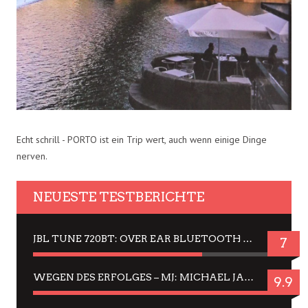
Echt schrill - PORTO ist ein Trip wert, auch wenn einige Dinge
nerven.
NEUESTE TESTBERICHTE
JBL TUNE 720BT: OVER EAR BLUETOOTH KOPFHÖRER UM DIE 50,-€ IM DAUER-TEST
7
WEGEN DES ERFOLGES – MJ: MICHAEL JACKSON MUSICAL IN EINER MATINEE SEHEN
9.9