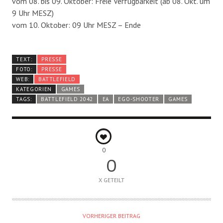
vom 08. bis 09. Oktober: Freie Verfügbarkeit (ab 08. Okt. um
9 Uhr MESZ)
vom 10. Oktober: 09 Uhr MESZ – Ende
TEXT:
PRESSE
FOTO:
PRESSE
WEB:
BATTLEFIELD
KATEGORIEN
GAMES
TAGS:
BATTLEFIELD 2042
EA
EGO-SHOOTER
GAMES
0
0
X GETEILT
VORHERIGER BEITRAG