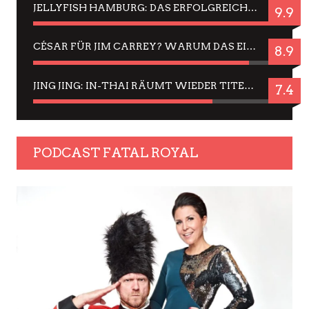
JELLYFISH HAMBURG: DAS ERFOLGREICHE SOMMER-MENÜ 2025 IN GEFÜHLEN UND BILDERN
9.9
CÉSAR FÜR JIM CARREY? WARUM DAS EINER DER NERVIGSTEN ACTORS IST UND BLEIBT
8.9
JING JING: IN-THAI RÄUMT WIEDER TITEL AB – EIN ZWEI-STUNDEN-ERLEBNISBERICHT
7.4
PODCAST FATAL ROYAL