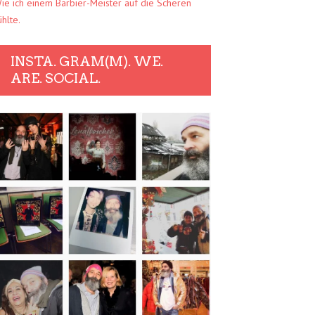
ie ich einem Barbier-Meister auf die Scheren
ühlte.
INSTA. GRAM(M). WE.
ARE. SOCIAL.