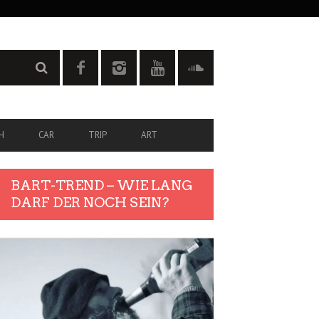
H
CAR
TRIP
ART
BART-TREND – WIE LANG
DARF DER NOCH SEIN?