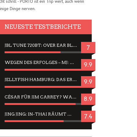
cht schrill - PORTO ist ein Trip wert, auch wenn
inige Dinge nerven.
NEUESTE TESTBERICHTE
JBL TUNE 720BT: OVER EAR BLUETOOTH KOPFHÖRER UM DIE 50,-€ IM DAUER-TEST
7
WEGEN DES ERFOLGES – MJ: MICHAEL JACKSON MUSICAL IN EINER MATINEE SEHEN
9.9
JELLYFISH HAMBURG: DAS ERFOLGREICHE SOMMER-MENÜ 2025 IN GEFÜHLEN UND BILDERN
9.9
CÉSAR FÜR JIM CARREY? WARUM DAS EINER DER NERVIGSTEN ACTORS IST UND BLEIBT
8.9
JING JING: IN-THAI RÄUMT WIEDER TITEL AB – EIN ZWEI-STUNDEN-ERLEBNISBERICHT
7.4