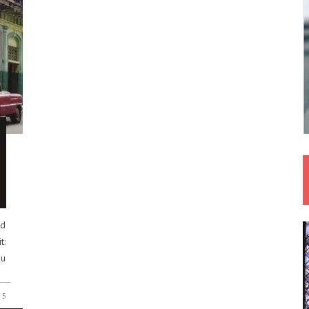
nd
t:
zu
5