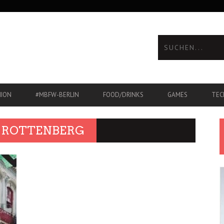
HION
#MBFW-BERLIN
FOOD/DRINKS
GAMES
TEC
O ROTTENBERG