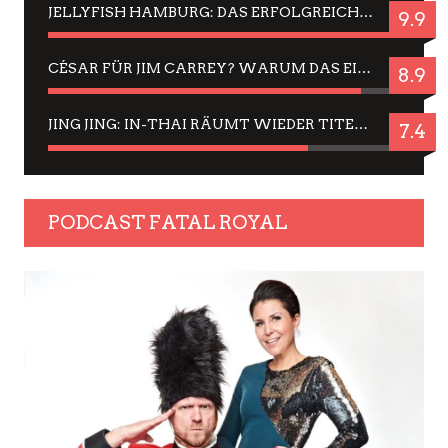
JELLYFISH HAMBURG: DAS ERFOLGREICHE SOMMER-MENÜ 2025 IN GEFÜHLEN UND BILDERN
9.9
CÉSAR FÜR JIM CARREY? WARUM DAS EINER DER NERVIGSTEN ACTORS IST UND BLEIBT
8.9
JING JING: IN-THAI RÄUMT WIEDER TITEL AB – EIN ZWEI-STUNDEN-ERLEBNISBERICHT
7.4
PODCAST FATAL ROYAL