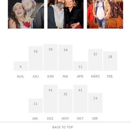
39
38
36
32
28
4
11
AUG.
JULI
JUNI
MAI
APR.
MÄRZ
FEB.
41
41
35
29
21
JAN.
DEZ.
NOV.
OKT.
SEP.
BACK TO TOP