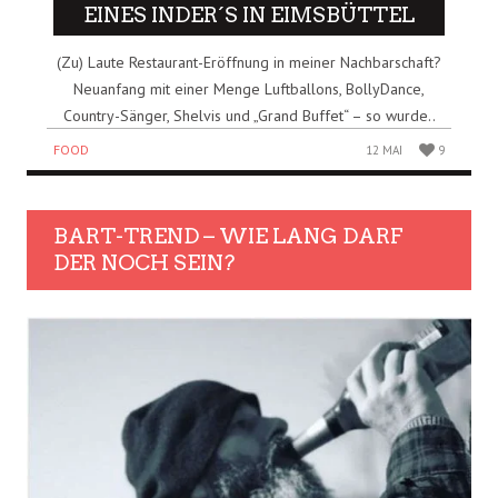
EINES INDER´S IN EIMSBÜTTEL
(Zu) Laute Restaurant-Eröffnung in meiner Nachbarschaft?
Neuanfang mit einer Menge Luftballons, BollyDance,
Country-Sänger, Shelvis und „Grand Buffet“ – so wurde..
FOOD
12 MAI
9
BART-TREND – WIE LANG DARF
DER NOCH SEIN?