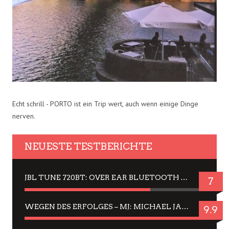
Echt schrill - PORTO ist ein Trip wert, auch wenn einige Dinge
nerven.
NEUESTE TESTBERICHTE
JBL TUNE 720BT: OVER EAR BLUETOOTH KOPFHÖRER UM DIE 50,-€ IM DAUER-TEST
7
WEGEN DES ERFOLGES – MJ: MICHAEL JACKSON MUSICAL IN EINER MATINEE SEHEN
9.9