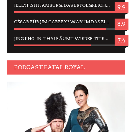
JELLYFISH HAMBURG: DAS ERFOLGREICHE SOMMER-MENÜ 2025 IN GEFÜHLEN UND BILDERN
9.9
CÉSAR FÜR JIM CARREY? WARUM DAS EINER DER NERVIGSTEN ACTORS IST UND BLEIBT
8.9
JING JING: IN-THAI RÄUMT WIEDER TITEL AB – EIN ZWEI-STUNDEN-ERLEBNISBERICHT
7.4
PODCAST FATAL ROYAL