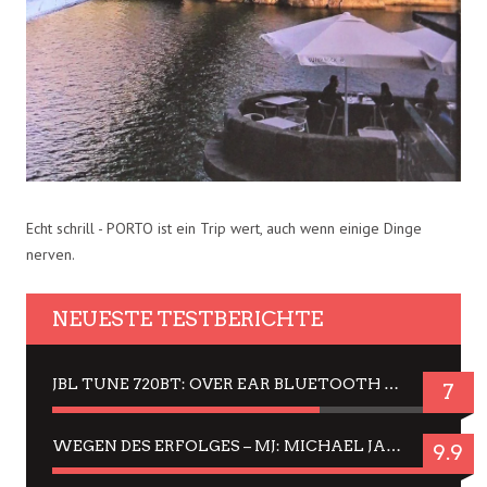
Echt schrill - PORTO ist ein Trip wert, auch wenn einige Dinge
nerven.
NEUESTE TESTBERICHTE
JBL TUNE 720BT: OVER EAR BLUETOOTH KOPFHÖRER UM DIE 50,-€ IM DAUER-TEST
7
WEGEN DES ERFOLGES – MJ: MICHAEL JACKSON MUSICAL IN EINER MATINEE SEHEN
9.9