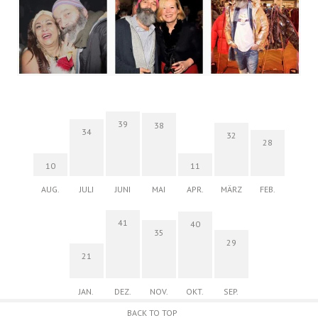
39
38
34
32
28
10
11
AUG.
JULI
JUNI
MAI
APR.
MÄRZ
FEB.
41
40
35
29
21
JAN.
DEZ.
NOV.
OKT.
SEP.
BACK TO TOP