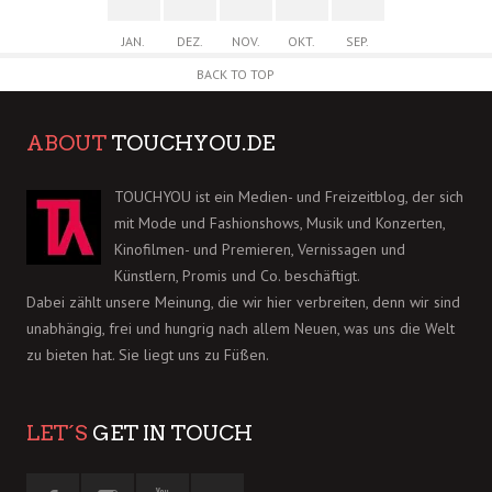
JAN.
DEZ.
NOV.
OKT.
SEP.
BACK TO TOP
ABOUT
TOUCHYOU.DE
TOUCHYOU ist ein Medien- und Freizeitblog, der sich
mit Mode und Fashionshows, Musik und Konzerten,
Kinofilmen- und Premieren, Vernissagen und
Künstlern, Promis und Co. beschäftigt.
Dabei zählt unsere Meinung, die wir hier verbreiten, denn wir sind
unabhängig, frei und hungrig nach allem Neuen, was uns die Welt
zu bieten hat. Sie liegt uns zu Füßen.
LET´S
GET IN TOUCH