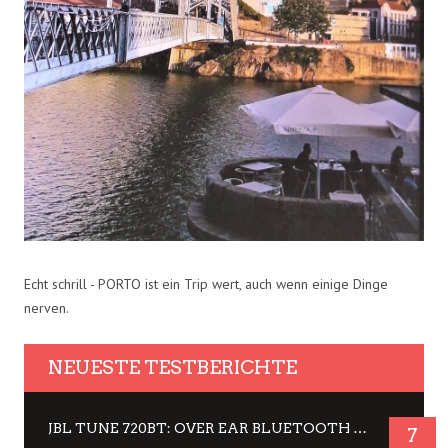
Echt schrill - PORTO ist ein Trip wert, auch wenn einige Dinge
nerven.
NEUESTE TESTBERICHTE
JBL TUNE 720BT: OVER EAR BLUETOOTH KOPFHÖRER UM DIE 50,-€ IM DAUER-TEST
7