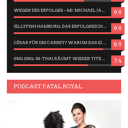
WEGEN DES ERFOLGES – MJ: MICHAEL JACKSON MUSICAL IN EINER MATINEE SEHEN
9.9
JELLYFISH HAMBURG: DAS ERFOLGREICHE SOMMER-MENÜ 2025 IN GEFÜHLEN UND BILDERN
9.9
CÉSAR FÜR JIM CARREY? WARUM DAS EINER DER NERVIGSTEN ACTORS IST UND BLEIBT
8.9
JING JING: IN-THAI RÄUMT WIEDER TITEL AB – EIN ZWEI-STUNDEN-ERLEBNISBERICHT
7.4
PODCAST FATAL ROYAL