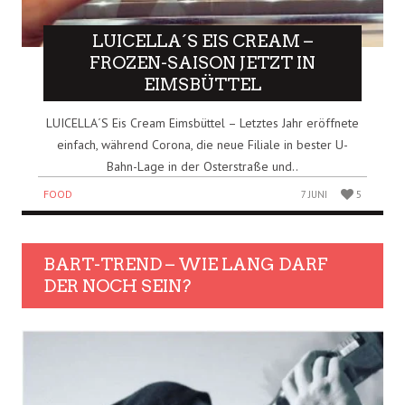
LUICELLA´S EIS CREAM –
FROZEN-SAISON JETZT IN
EIMSBÜTTEL
LUICELLA´S Eis Cream Eimsbüttel – Letztes Jahr eröffnete
einfach, während Corona, die neue Filiale in bester U-
Bahn-Lage in der Osterstraße und..
FOOD
7 JUNI
5
BART-TREND – WIE LANG DARF
DER NOCH SEIN?