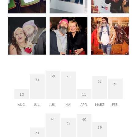
39
38
34
32
28
10
11
AUG.
JULI
JUNI
MAI
APR.
MÄRZ
FEB.
41
40
35
29
21