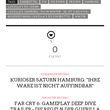
TAGS:
EIMSBÜTTEL
EIS
EIS ESSEN
FROZEN
HAMBURG
LUICELLA´S EIS CREAM
LUICELLA´S HAMBURG - EIS IM WINTER - SO IST´S RICHTIG!
NEUERÖFFNUNG LUICELLA´S EIS EIMSBÜTTEL
WINTER
5
0
X GETEILT
VORHERIGER BEITRAG
KURIOSER SATURN HAMBURG: "IHRE
WARE IST NICHT AUFFINDBAR"
NÄCHSTER BEITRAG
FAR CRY 6: GAMEPLAY DEEP DIVE
TRAILER - DIE REGELN DER GUERILLA