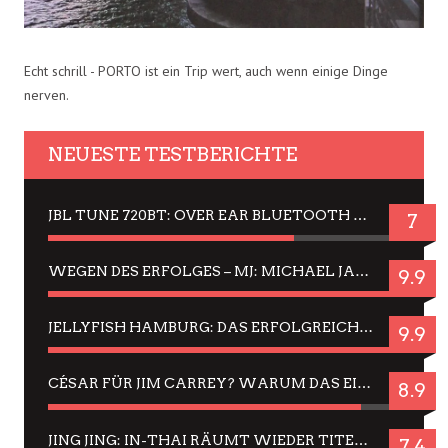
Echt schrill - PORTO ist ein Trip wert, auch wenn einige Dinge
nerven.
NEUESTE TESTBERICHTE
JBL TUNE 720BT: OVER EAR BLUETOOTH KOPFHÖRER UM DIE 50,-€ IM DAUER-TEST
7
WEGEN DES ERFOLGES – MJ: MICHAEL JACKSON MUSICAL IN EINER MATINEE SEHEN
9.9
JELLYFISH HAMBURG: DAS ERFOLGREICHE SOMMER-MENÜ 2025 IN GEFÜHLEN UND BILDERN
9.9
CÉSAR FÜR JIM CARREY? WARUM DAS EINER DER NERVIGSTEN ACTORS IST UND BLEIBT
8.9
JING JING: IN-THAI RÄUMT WIEDER TITEL AB – EIN ZWEI-STUNDEN-ERLEBNISBERICHT
7.4