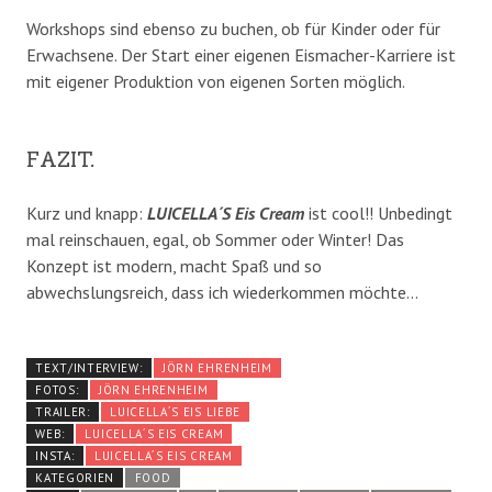
Workshops sind ebenso zu buchen, ob für Kinder oder für
Erwachsene. Der Start einer eigenen Eismacher-Karriere ist
mit eigener Produktion von eigenen Sorten möglich.
FAZIT.
Kurz und knapp:
LUICELLA´S Eis Cream
ist cool!! Unbedingt
mal reinschauen, egal, ob Sommer oder Winter! Das
Konzept ist modern, macht Spaß und so
abwechslungsreich, dass ich wiederkommen möchte…
TEXT/INTERVIEW:
JÖRN EHRENHEIM
FOTOS:
JÖRN EHRENHEIM
TRAILER:
LUICELLA´S EIS LIEBE
WEB:
LUICELLA´S EIS CREAM
INSTA:
LUICELLA´S EIS CREAM
KATEGORIEN
FOOD