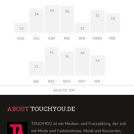
39
38
34
32
28
10
11
AUG.
JULI
JUNI
MAI
APR.
MÄRZ
FEB.
41
40
35
29
21
JAN.
DEZ.
NOV.
OKT.
SEP.
BACK TO TOP
ABOUT
TOUCHYOU.DE
TOUCHYOU ist ein Medien- und Freizeitblog, der sich
mit Mode und Fashionshows, Musik und Konzerten,