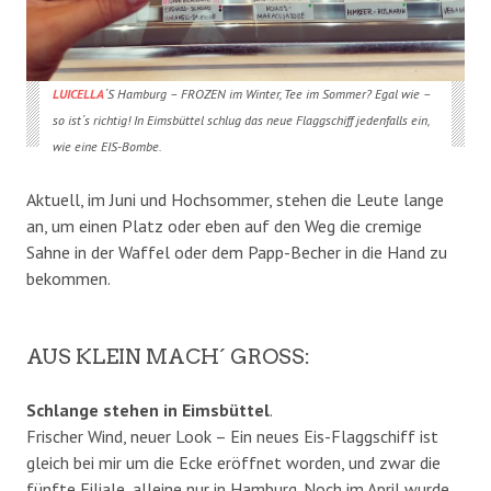
LUICELLA
´S Hamburg – FROZEN im Winter, Tee im Sommer? Egal wie –
so ist´s richtig! In Eimsbüttel schlug das neue Flaggschiff jedenfalls ein,
wie eine EIS-Bombe.
Aktuell, im Juni und Hochsommer, stehen die Leute lange
an, um einen Platz oder eben auf den Weg die cremige
Sahne in der Waffel oder dem Papp-Becher in die Hand zu
bekommen.
AUS KLEIN MACH´ GROSS:
Schlange stehen in Eimsbüttel
.
Frischer Wind, neuer Look – Ein neues Eis-Flaggschiff ist
gleich bei mir um die Ecke eröffnet worden, und zwar die
fünfte Filiale, alleine nur in Hamburg. Noch im April wurde