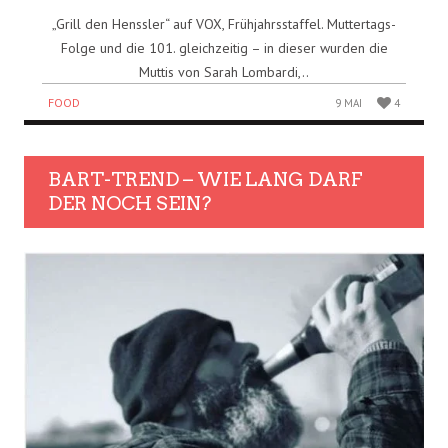
„Grill den Henssler“ auf VOX, Frühjahrsstaffel. Muttertags-
Folge und die 101. gleichzeitig – in dieser wurden die
Muttis von Sarah Lombardi,..
FOOD
9 MAI
4
BART-TREND – WIE LANG DARF
DER NOCH SEIN?