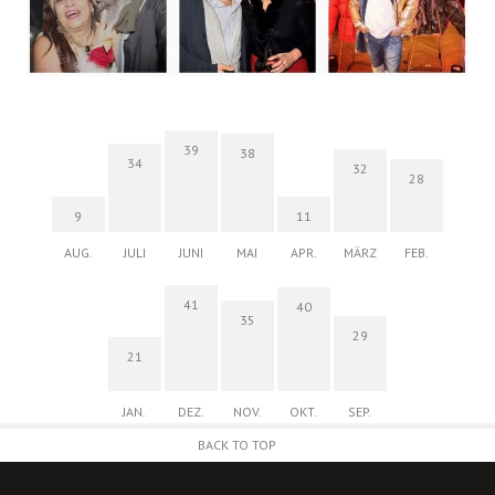
39
38
34
32
28
9
11
AUG.
JULI
JUNI
MAI
APR.
MÄRZ
FEB.
41
40
35
29
21
JAN.
DEZ.
NOV.
OKT.
SEP.
BACK TO TOP