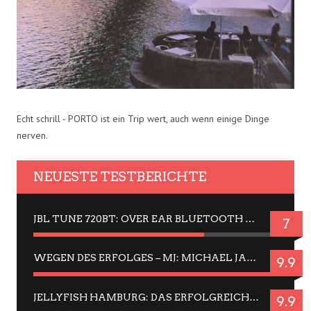
Echt schrill - PORTO ist ein Trip wert, auch wenn einige Dinge
nerven.
NEUESTE TESTBERICHTE
JBL TUNE 720BT: OVER EAR BLUETOOTH KOPFHÖRER UM DIE 50,-€ IM DAUER-TEST
7
WEGEN DES ERFOLGES – MJ: MICHAEL JACKSON MUSICAL IN EINER MATINEE SEHEN
9.9
JELLYFISH HAMBURG: DAS ERFOLGREICHE SOMMER-MENÜ 2025 IN GEFÜHLEN UND BILDERN
9.9