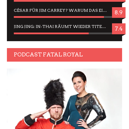
CÉSAR FÜR JIM CARREY? WARUM DAS EINER DER NERVIGSTEN ACTORS IST UND BLEIBT
8.9
JING JING: IN-THAI RÄUMT WIEDER TITEL AB – EIN ZWEI-STUNDEN-ERLEBNISBERICHT
7.4
PODCAST FATAL ROYAL