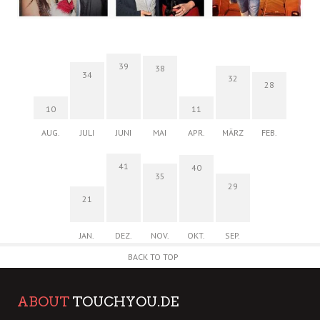
39
38
34
32
28
10
11
AUG.
JULI
JUNI
MAI
APR.
MÄRZ
FEB.
41
40
35
29
21
JAN.
DEZ.
NOV.
OKT.
SEP.
BACK TO TOP
ABOUT
TOUCHYOU.DE