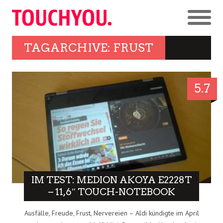
TAGARCHIVE: FRUST
5.7
IM TEST: MEDION AKOYA E2228T
– 11,6″ TOUCH-NOTEBOOK
Ausfälle, Freude, Frust, Nervereien – Aldi kündigte im April