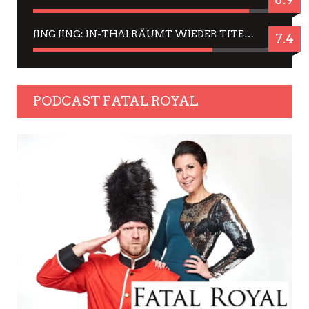
JING JING: IN-THAI RÄUMT WIEDER TITEL AB – EIN ZWEI-STUNDEN-ERLEBNISBERICHT
7.4
PODCAST FATAL ROYAL