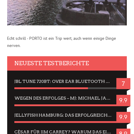
Echt schrill - PORTO ist ein Trip wert, auch wenn einige Dinge
nerven.
NEUESTE TESTBERICHTE
JBL TUNE 720BT: OVER EAR BLUETOOTH KOPFHÖRER UM DIE 50,-€ IM DAUER-TEST
7
WEGEN DES ERFOLGES – MJ: MICHAEL JACKSON MUSICAL IN EINER MATINEE SEHEN
9.9
JELLYFISH HAMBURG: DAS ERFOLGREICHE SOMMER-MENÜ 2025 IN GEFÜHLEN UND BILDERN
9.9
CÉSAR FÜR JIM CARREY? WARUM DAS EINER DER NERVIGSTEN ACTORS IST UND BLEIBT
8.9