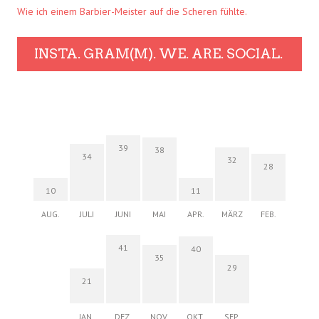
Wie ich einem Barbier-Meister auf die Scheren fühlte.
INSTA. GRAM(M). WE. ARE. SOCIAL.
39
38
34
32
28
10
11
AUG.
JULI
JUNI
MAI
APR.
MÄRZ
FEB.
41
40
35
29
21
JAN.
DEZ.
NOV.
OKT.
SEP.