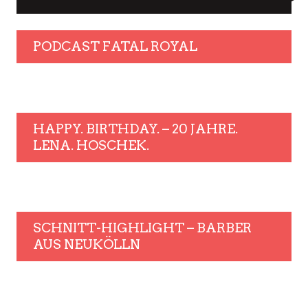
PODCAST FATAL ROYAL
HAPPY. BIRTHDAY. – 20 JAHRE.
LENA. HOSCHEK.
SCHNITT-HIGHLIGHT – BARBER
AUS NEUKÖLLN