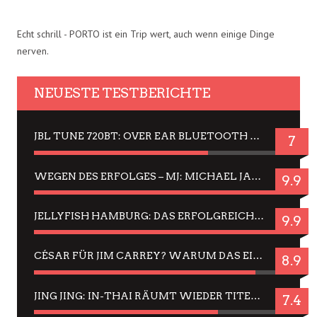
Echt schrill - PORTO ist ein Trip wert, auch wenn einige Dinge
nerven.
NEUESTE TESTBERICHTE
JBL TUNE 720BT: OVER EAR BLUETOOTH KOPFHÖRER UM DIE 50,-€ IM DAUER-TEST
7
WEGEN DES ERFOLGES – MJ: MICHAEL JACKSON MUSICAL IN EINER MATINEE SEHEN
9.9
JELLYFISH HAMBURG: DAS ERFOLGREICHE SOMMER-MENÜ 2025 IN GEFÜHLEN UND BILDERN
9.9
CÉSAR FÜR JIM CARREY? WARUM DAS EINER DER NERVIGSTEN ACTORS IST UND BLEIBT
8.9
JING JING: IN-THAI RÄUMT WIEDER TITEL AB – EIN ZWEI-STUNDEN-ERLEBNISBERICHT
7.4