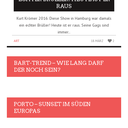
RAUS
Kurt Krömer 2016: Diese Show in Hamburg war damals
ein echter Brüller! Heute ist er raus. Seine Gags sind
immer..
ART
18 MÄRZ
2
BART-TREND – WIE LANG DARF
DER NOCH SEIN?
PORTO – SUNSET IM SÜDEN
EUROPAS