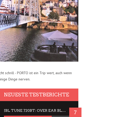
cht schrill - PORTO ist ein Trip wert, auch wenn
inige Dinge nerven.
NEUESTE TESTBERICHTE
JBL TUNE 720BT: OVER EAR BLUETOOTH KOPFHÖRER UM DIE 50,-€ IM DAUER-TEST
7