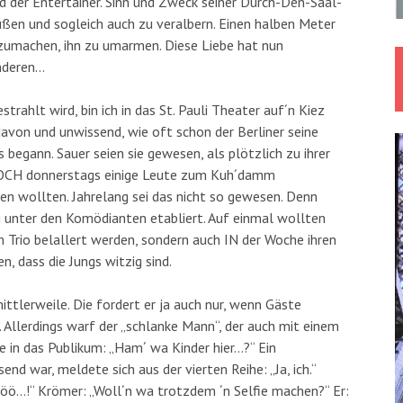
d der Entertainer. Sinn und Zweck seiner Durch-Den-Saal-
ßen und sogleich auch zu veralbern. Einen halben Meter
tzumachen, ihn zu umarmen. Diese Liebe hat nun
nderen…
trahlt wird, bin ich in das St. Pauli Theater auf´n Kiez
avon und unwissend, wie oft schon der Berliner seine
s begann. Sauer seien sie gewesen, als plötzlich zu ihrer
DOCH donnerstags einige Leute zum Kuh´damm
en wollten. Jahrelang sei das nicht so gewesen. Denn
g unter den Komödianten etabliert. Auf einmal wollten
 Trio belallert werden, sondern auch IN der Woche ihren
, dass die Jungs witzig sind.
ittlerweile. Die fordert er ja auch nur, wenn Gäste
 Allerdings warf der „schlanke Mann“, der auch mit einem
 in das Publikum: „Ham´ wa Kinder hier…?“ Ein
nd war, meldete sich aus der vierten Reihe: „Ja, ich.“
öö…!“ Krömer: „Woll´n wa trotzdem ´n Selfie machen?“ Er: