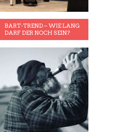
BART-TREND – WIE LANG
DARF DER NOCH SEIN?