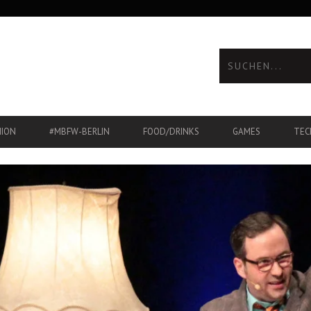
HION
#MBFW-BERLIN
FOOD/DRINKS
GAMES
TEC