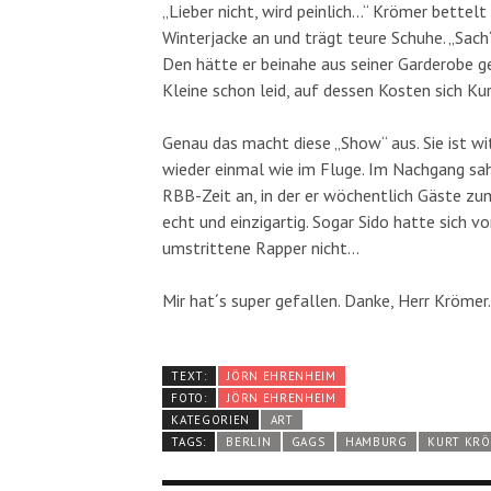
„Lieber nicht, wird peinlich…“ Krömer bettel
Winterjacke an und trägt teure Schuhe. „Sach
Den hätte er beinahe aus seiner Garderobe ge
Kleine schon leid, auf dessen Kosten sich K
Genau das macht diese „Show“ aus. Sie ist witz
wieder einmal wie im Fluge. Im Nachgang sah
RBB-Zeit an, in der er wöchentlich Gäste zum
echt und einzigartig. Sogar Sido hatte sich 
umstrittene Rapper nicht…
Mir hat´s super gefallen. Danke, Herr Krömer.
TEXT:
JÖRN EHRENHEIM
FOTO:
JÖRN EHRENHEIM
KATEGORIEN
ART
TAGS:
BERLIN
GAGS
HAMBURG
KURT KR