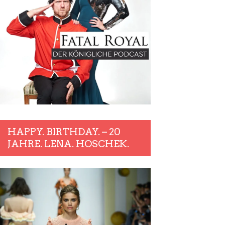
HAPPY. BIRTHDAY. – 20
JAHRE. LENA. HOSCHEK.