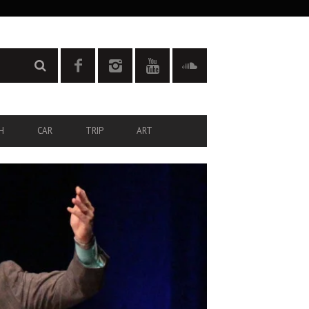
H
CAR
TRIP
ART