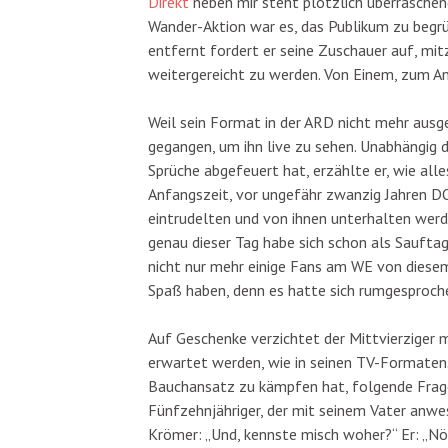
Direkt
neben mir steht plötzlich überraschen
Wander-Aktion war es, das Publikum zu begrü
entfernt fordert er seine Zuschauer auf, mi
weitergereicht zu werden. Von Einem, zum A
Weil sein Format in der ARD nicht mehr ausges
gegangen, um ihn live zu sehen. Unabhängig d
Sprüche abgefeuert hat, erzählte er, wie alle
Anfangszeit, vor ungefähr zwanzig Jahren 
eintrudelten und von ihnen unterhalten werd
genau dieser Tag habe sich schon als Saufta
nicht nur mehr einige Fans am WE von diesem
Spaß haben, denn es hatte sich rumgesprochen
Auf Geschenke verzichtet der Mittvierziger m
erwartet werden, wie in seinen TV-Formaten.
Bauchansatz zu kämpfen hat, folgende Frage
Fünfzehnjähriger, der mit seinem Vater anwese
Krömer: „Und, kennste misch woher?“ Er: „Nö