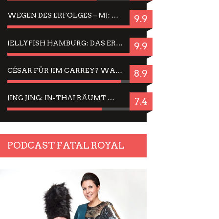
WEGEN DES ERFOLGES – MJ: MICHAEL JACKSON MUSICAL IN EINER MATINEE SEHEN
9.9
JELLYFISH HAMBURG: DAS ERFOLGREICHE SOMMER-MENÜ 2025 IN GEFÜHLEN UND BILDERN
9.9
CÉSAR FÜR JIM CARREY? WARUM DAS EINER DER NERVIGSTEN ACTORS IST UND BLEIBT
8.9
JING JING: IN-THAI RÄUMT WIEDER TITEL AB – EIN ZWEI-STUNDEN-ERLEBNISBERICHT
7.4
PODCAST FATAL ROYAL