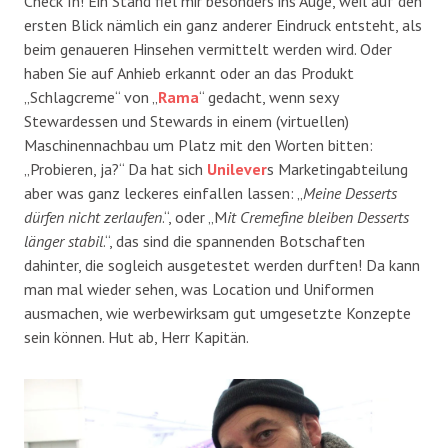
Check In! Ein Stand fiel mir besonders ins Auge, weil auf den
ersten Blick nämlich ein ganz anderer Eindruck entsteht, als
beim genaueren Hinsehen vermittelt werden wird. Oder
haben Sie auf Anhieb erkannt oder an das Produkt
„Schlagcreme“ von „
Rama
“ gedacht, wenn sexy
Stewardessen und Stewards in einem (virtuellen)
Maschinennachbau um Platz mit den Worten bitten:
„Probieren, ja?“ Da hat sich
Unilever
s Marketingabteilung
aber was ganz leckeres einfallen lassen: „
Meine Desserts
dürfen nicht zerlaufen
.“, oder „M
it Cremefine bleiben Desserts
länger stabil
.“, das sind die spannenden Botschaften
dahinter, die sogleich ausgetestet werden durften! Da kann
man mal wieder sehen, was Location und Uniformen
ausmachen, wie werbewirksam gut umgesetzte Konzepte
sein können. Hut ab, Herr Kapitän.