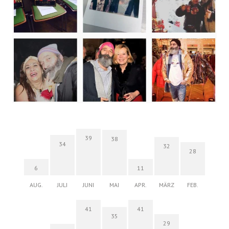
39
38
34
32
28
6
11
AUG.
JULI
JUNI
MAI
APR.
MÄRZ
FEB.
41
41
35
29