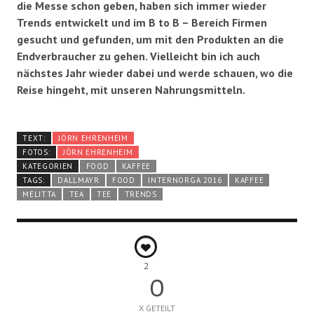
die Messe schon geben, haben sich immer wieder
Trends entwickelt und im B to B – Bereich Firmen
gesucht und gefunden, um mit den Produkten an die
Endverbraucher zu gehen. Vielleicht bin ich auch
nächstes Jahr wieder dabei und werde schauen, wo die
Reise hingeht, mit unseren Nahrungsmitteln.
TEXT:
JÖRN EHRENHEIM
FOTOS:
JÖRN EHRENHEIM
KATEGORIEN
FOOD
KAFFEE
TAGS:
DALLMAYR
FOOD
INTERNORGA 2016
KAFFEE
MELITTA
TEA
TEE
TRENDS
2
0
X GETEILT