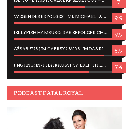
JBL TUNE 720BT: OVER EAR BLUETOOTH KOPFHÖRER UM DIE 50,-€ IM DAUER-TEST
7
WEGEN DES ERFOLGES – MJ: MICHAEL JACKSON MUSICAL IN EINER MATINEE SEHEN
9.9
JELLYFISH HAMBURG: DAS ERFOLGREICHE SOMMER-MENÜ 2025 IN GEFÜHLEN UND BILDERN
9.9
CÉSAR FÜR JIM CARREY? WARUM DAS EINER DER NERVIGSTEN ACTORS IST UND BLEIBT
8.9
JING JING: IN-THAI RÄUMT WIEDER TITEL AB – EIN ZWEI-STUNDEN-ERLEBNISBERICHT
7.4
PODCAST FATAL ROYAL