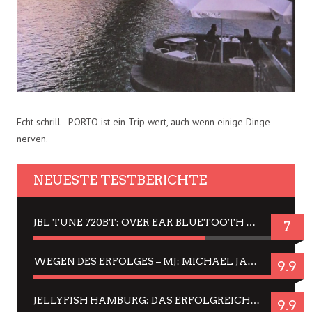
Echt schrill - PORTO ist ein Trip wert, auch wenn einige Dinge
nerven.
NEUESTE TESTBERICHTE
JBL TUNE 720BT: OVER EAR BLUETOOTH KOPFHÖRER UM DIE 50,-€ IM DAUER-TEST
7
WEGEN DES ERFOLGES – MJ: MICHAEL JACKSON MUSICAL IN EINER MATINEE SEHEN
9.9
JELLYFISH HAMBURG: DAS ERFOLGREICHE SOMMER-MENÜ 2025 IN GEFÜHLEN UND BILDERN
9.9