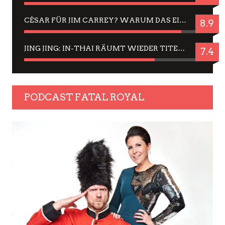
CÉSAR FÜR JIM CARREY? WARUM DAS EINER DER NERVIGSTEN ACTORS IST UND BLEIBT
8.9
JING JING: IN-THAI RÄUMT WIEDER TITEL AB – EIN ZWEI-STUNDEN-ERLEBNISBERICHT
7.4
PODCAST FATAL ROYAL