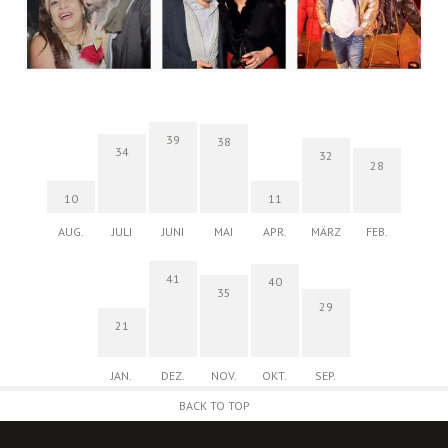
39
38
34
32
28
10
11
AUG.
JULI
JUNI
MAI
APR.
MÄRZ
FEB.
41
40
35
29
21
JAN.
DEZ.
NOV.
OKT.
SEP.
BACK TO TOP