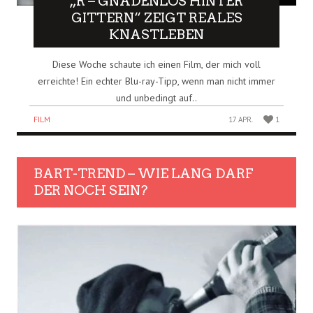
„R – GNADENLOS HINTER
GITTERN“ ZEIGT REALES
KNASTLEBEN
Diese Woche schaute ich einen Film, der mich voll
erreichte! Ein echter Blu-ray-Tipp, wenn man nicht immer
und unbedingt auf..
FILM
17 APR.
1
BART-TREND – WIE LANG DARF
DER NOCH SEIN?