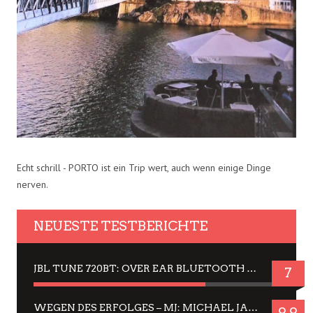
Echt schrill - PORTO ist ein Trip wert, auch wenn einige Dinge
nerven.
NEUESTE TESTBERICHTE
JBL TUNE 720BT: OVER EAR BLUETOOTH KOPFHÖRER UM DIE 50,-€ IM DAUER-TEST
7
WEGEN DES ERFOLGES – MJ: MICHAEL JACKSON MUSICAL IN EINER MATINEE SEHEN
9.9