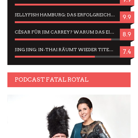
JELLYFISH HAMBURG: DAS ERFOLGREICHE SOMMER-MENÜ 2025 IN GEFÜHLEN UND BILDERN
9.9
CÉSAR FÜR JIM CARREY? WARUM DAS EINER DER NERVIGSTEN ACTORS IST UND BLEIBT
8.9
JING JING: IN-THAI RÄUMT WIEDER TITEL AB – EIN ZWEI-STUNDEN-ERLEBNISBERICHT
7.4
PODCAST FATAL ROYAL