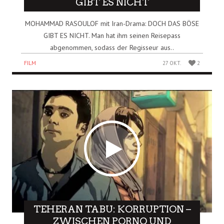
GIBT ES NICHT
MOHAMMAD RASOULOF mit Iran-Drama: DOCH DAS BÖSE
GIBT ES NICHT. Man hat ihm seinen Reisepass
abgenommen, sodass der Regisseur aus..
FILM
27 OKT.
2
TEHERAN TABU: KORRUPTION –
ZWISCHEN PORNO UND