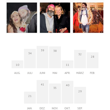
39
38
34
32
28
10
11
AUG.
JULI
JUNI
MAI
APR.
MÄRZ
FEB.
41
40
35
29
21
JAN.
DEZ.
NOV.
OKT.
SEP.