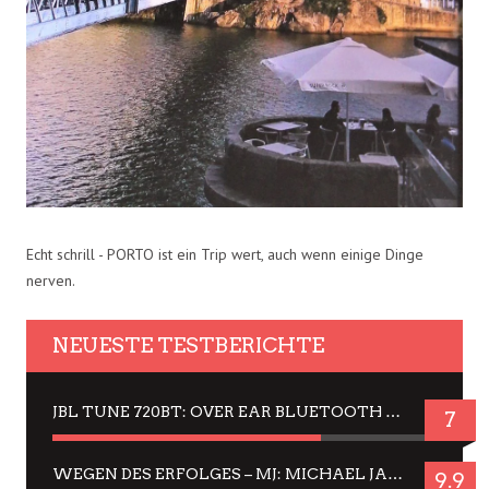
Echt schrill - PORTO ist ein Trip wert, auch wenn einige Dinge
nerven.
NEUESTE TESTBERICHTE
JBL TUNE 720BT: OVER EAR BLUETOOTH KOPFHÖRER UM DIE 50,-€ IM DAUER-TEST
7
WEGEN DES ERFOLGES – MJ: MICHAEL JACKSON MUSICAL IN EINER MATINEE SEHEN
9.9