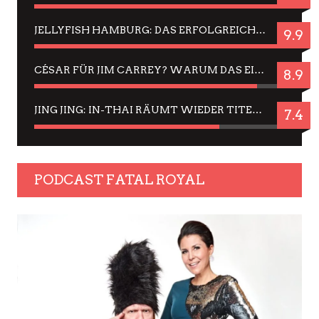
JELLYFISH HAMBURG: DAS ERFOLGREICHE SOMMER-MENÜ 2025 IN GEFÜHLEN UND BILDERN
9.9
CÉSAR FÜR JIM CARREY? WARUM DAS EINER DER NERVIGSTEN ACTORS IST UND BLEIBT
8.9
JING JING: IN-THAI RÄUMT WIEDER TITEL AB – EIN ZWEI-STUNDEN-ERLEBNISBERICHT
7.4
PODCAST FATAL ROYAL