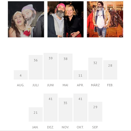
39
38
36
32
28
4
11
AUG.
JULI
JUNI
MAI
APR.
MÄRZ
FEB.
41
41
35
29
21
JAN.
DEZ.
NOV.
OKT.
SEP.