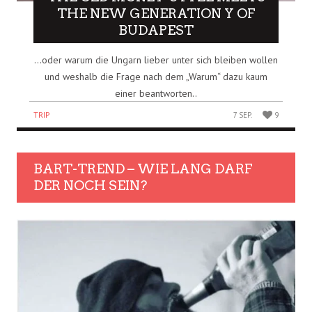
THE NEW GENERATION Y OF
BUDAPEST
…oder warum die Ungarn lieber unter sich bleiben wollen
und weshalb die Frage nach dem „Warum“ dazu kaum
einer beantworten..
TRIP
7 SEP.
9
BART-TREND – WIE LANG DARF
DER NOCH SEIN?