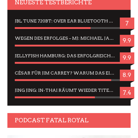
NEUESTE TESTBERICHTE
JBL TUNE 720BT: OVER EAR BLUETOOTH KOPFHÖRER UM DIE 50,-€ IM DAUER-TEST
7
WEGEN DES ERFOLGES – MJ: MICHAEL JACKSON MUSICAL IN EINER MATINEE SEHEN
9.9
JELLYFISH HAMBURG: DAS ERFOLGREICHE SOMMER-MENÜ 2025 IN GEFÜHLEN UND BILDERN
9.9
CÉSAR FÜR JIM CARREY? WARUM DAS EINER DER NERVIGSTEN ACTORS IST UND BLEIBT
8.9
JING JING: IN-THAI RÄUMT WIEDER TITEL AB – EIN ZWEI-STUNDEN-ERLEBNISBERICHT
7.4
PODCAST FATAL ROYAL