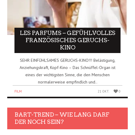
LES PARFUMS – GEFÜHLVOLLES
FRANZÖSISCHES GERUCHS-
KINO
SEHR EINFÜHLSAMES GERUCHS-KINO!!! Belästigung,
Anziehungskraft, Kopf-Kino – Das Schnüffel-Organ ist
eines der wichtigsten Sinne, die den Menschen
normalerweise empfindlich und..
FILM
21 OKT.
0
BART-TREND – WIE LANG DARF
DER NOCH SEIN?