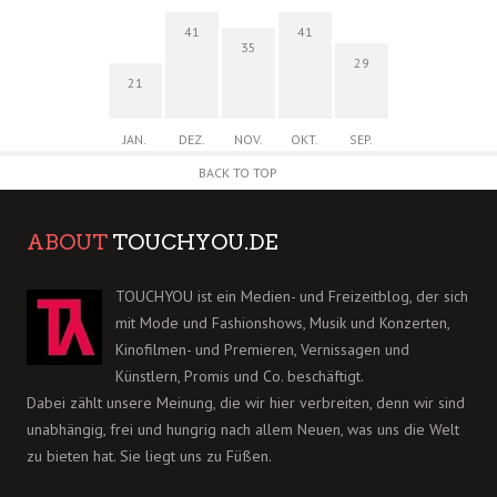
41
41
35
29
21
JAN.
DEZ.
NOV.
OKT.
SEP.
BACK TO TOP
ABOUT
TOUCHYOU.DE
TOUCHYOU ist ein Medien- und Freizeitblog, der sich
mit Mode und Fashionshows, Musik und Konzerten,
Kinofilmen- und Premieren, Vernissagen und
Künstlern, Promis und Co. beschäftigt.
Dabei zählt unsere Meinung, die wir hier verbreiten, denn wir sind
unabhängig, frei und hungrig nach allem Neuen, was uns die Welt
zu bieten hat. Sie liegt uns zu Füßen.