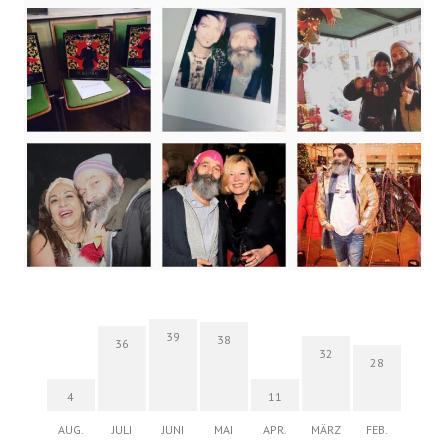
39
38
36
32
28
4
11
AUG.
JULI
JUNI
MAI
APR.
MÄRZ
FEB.