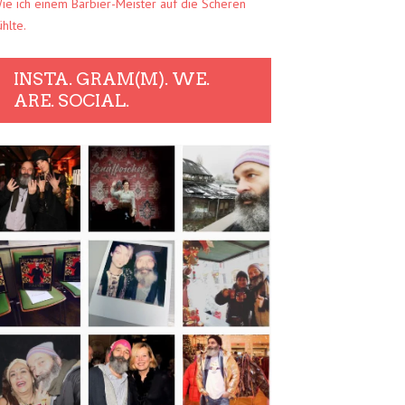
ie ich einem Barbier-Meister auf die Scheren
ühlte.
INSTA. GRAM(M). WE.
ARE. SOCIAL.