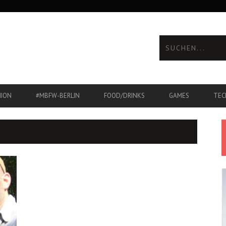
HION
#MBFW-BERLIN
FOOD/DRINKS
GAMES
TEC