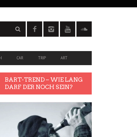
H
CAR
TRIP
ART
BART-TREND – WIE LANG
DARF DER NOCH SEIN?