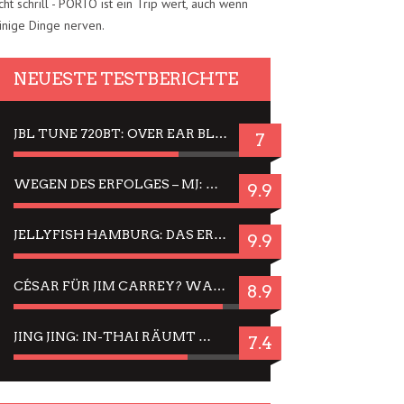
cht schrill - PORTO ist ein Trip wert, auch wenn
inige Dinge nerven.
NEUESTE TESTBERICHTE
JBL TUNE 720BT: OVER EAR BLUETOOTH KOPFHÖRER UM DIE 50,-€ IM DAUER-TEST
7
WEGEN DES ERFOLGES – MJ: MICHAEL JACKSON MUSICAL IN EINER MATINEE SEHEN
9.9
JELLYFISH HAMBURG: DAS ERFOLGREICHE SOMMER-MENÜ 2025 IN GEFÜHLEN UND BILDERN
9.9
CÉSAR FÜR JIM CARREY? WARUM DAS EINER DER NERVIGSTEN ACTORS IST UND BLEIBT
8.9
JING JING: IN-THAI RÄUMT WIEDER TITEL AB – EIN ZWEI-STUNDEN-ERLEBNISBERICHT
7.4