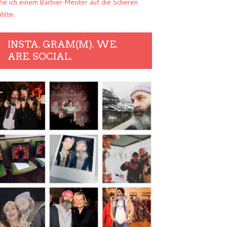
ie ich einem Barbier-Meister auf die Scheren
ühlte.
INSTA. GRAM(M). WE.
ARE. SOCIAL.