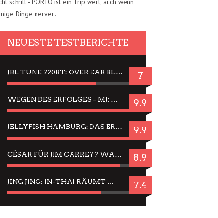
cht schrill - PORTO ist ein Trip wert, auch wenn
inige Dinge nerven.
NEUESTE TESTBERICHTE
JBL TUNE 720BT: OVER EAR BLUETOOTH KOPFHÖRER UM DIE 50,-€ IM DAUER-TEST
7
WEGEN DES ERFOLGES – MJ: MICHAEL JACKSON MUSICAL IN EINER MATINEE SEHEN
9.9
JELLYFISH HAMBURG: DAS ERFOLGREICHE SOMMER-MENÜ 2025 IN GEFÜHLEN UND BILDERN
9.9
CÉSAR FÜR JIM CARREY? WARUM DAS EINER DER NERVIGSTEN ACTORS IST UND BLEIBT
8.9
JING JING: IN-THAI RÄUMT WIEDER TITEL AB – EIN ZWEI-STUNDEN-ERLEBNISBERICHT
7.4