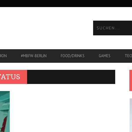
HION
#MBFW-BERLIN
FOOD/DRINKS
GAMES
TEC
TATUS