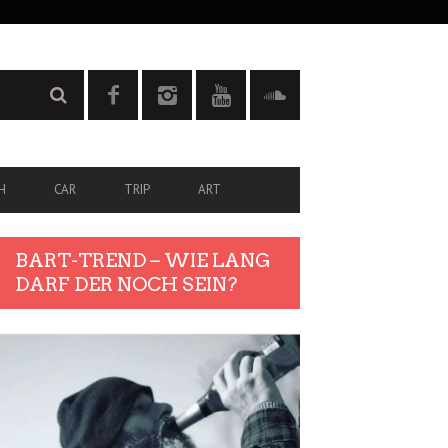
H
CAR
TRIP
ART
BART-TREND – WIE LANG
DARF DER NOCH SEIN?