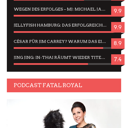
WEGEN DES ERFOLGES – MJ: MICHAEL JACKSON MUSICAL IN EINER MATINEE SEHEN
9.9
JELLYFISH HAMBURG: DAS ERFOLGREICHE SOMMER-MENÜ 2025 IN GEFÜHLEN UND BILDERN
9.9
CÉSAR FÜR JIM CARREY? WARUM DAS EINER DER NERVIGSTEN ACTORS IST UND BLEIBT
8.9
JING JING: IN-THAI RÄUMT WIEDER TITEL AB – EIN ZWEI-STUNDEN-ERLEBNISBERICHT
7.4
PODCAST FATAL ROYAL