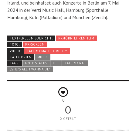
Irland, und beinhaltet auch Konzerte in Berlin am 7. Mai
2024 in der Verti Music Hall, Hamburg (Sporthalle
Hamburg), Köln (Palladium) und München (Zenith).
TEXT/ERLEBNISBERICHT:
PR/JÖRN EHRENHEIM
FOTO:
PR/SCREEN
VIDEO:
TATE MCMATE - GREEDY
KATEGORIEN
MUSIC
TAGS:
GOLDSTATUS
HIT
TATE MCRAE
„SHE’S ALL I WANNA BE”
0
0
X GETEILT