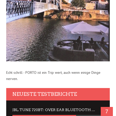
Echt schrill - PORTO ist ein Trip wert, auch wenn einige Dinge
nerven.
NEUESTE TESTBERICHTE
JBL TUNE 720BT: OVER EAR BLUETOOTH KOPFHÖRER UM DIE 50,-€ IM DAUER-TEST
7