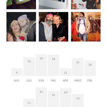
39
38
34
32
28
8
11
AUG.
JULI
JUNI
MAI
APR.
MÄRZ
FEB.
41
40
35
29
21