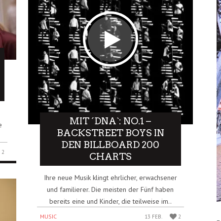
MIT ´DNA`: NO.1 –
e
BACKSTREET BOYS IN
DEN BILLBOARD 200
2
CHARTS
Ihre neue Musik klingt ehrlicher, erwachsener
und familierer. Die meisten der Fünf haben
bereits eine und Kinder, die teilweise im..
MUSIC
13 FEB.
2