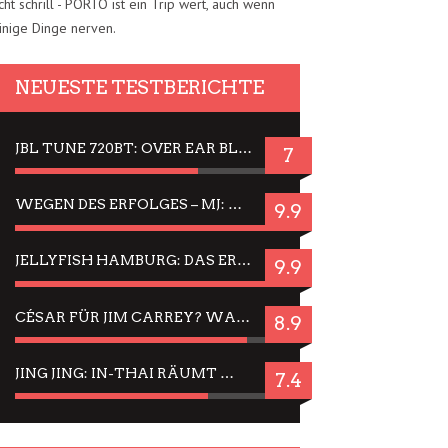
cht schrill - PORTO ist ein Trip wert, auch wenn
inige Dinge nerven.
NEUESTE TESTBERICHTE
JBL TUNE 720BT: OVER EAR BLUETOOTH KOPFHÖRER UM DIE 50,-€ IM DAUER-TEST
7
WEGEN DES ERFOLGES – MJ: MICHAEL JACKSON MUSICAL IN EINER MATINEE SEHEN
9.9
JELLYFISH HAMBURG: DAS ERFOLGREICHE SOMMER-MENÜ 2025 IN GEFÜHLEN UND BILDERN
9.9
CÉSAR FÜR JIM CARREY? WARUM DAS EINER DER NERVIGSTEN ACTORS IST UND BLEIBT
8.9
JING JING: IN-THAI RÄUMT WIEDER TITEL AB – EIN ZWEI-STUNDEN-ERLEBNISBERICHT
7.4