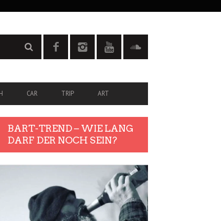
H
CAR
TRIP
ART
BART-TREND – WIE LANG
DARF DER NOCH SEIN?