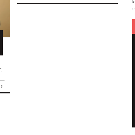
E
e
“.
5