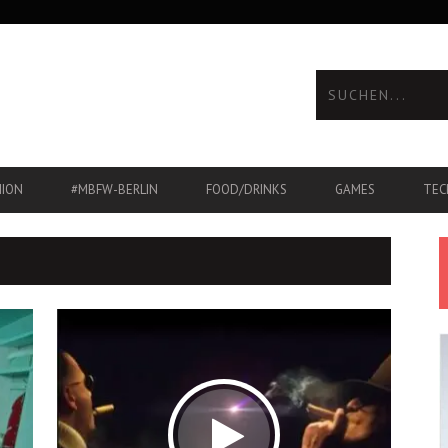
HION
#MBFW-BERLIN
FOOD/DRINKS
GAMES
TEC