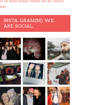
ie ich einem Barbier-Meister auf die Scheren
ühlte.
INSTA. GRAM(M). WE.
ARE. SOCIAL.