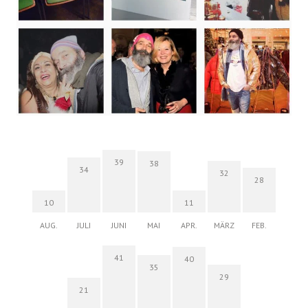
39
38
34
32
28
10
11
AUG.
JULI
JUNI
MAI
APR.
MÄRZ
FEB.
41
40
35
29
21