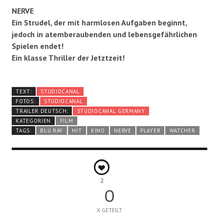
NERVE
Ein Strudel, der mit harmlosen Aufgaben beginnt,
jedoch in atemberaubenden und lebensgefährlichen
Spielen endet!
Ein klasse Thriller der Jetztzeit!
TEXT:
STUDIOCANAL
FOTOS:
STUDIOCANAL
TRAILER DEUTSCH:
STUDIOCANAL GERMANY
KATEGORIEN
FILM
TAGS:
BLU RAY
HIT
KINO
NERVE
PLAYER
WATCHER
2
0
X GETEILT