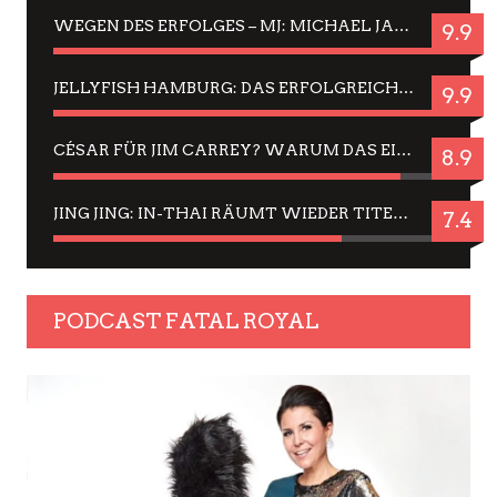
WEGEN DES ERFOLGES – MJ: MICHAEL JACKSON MUSICAL IN EINER MATINEE SEHEN
9.9
JELLYFISH HAMBURG: DAS ERFOLGREICHE SOMMER-MENÜ 2025 IN GEFÜHLEN UND BILDERN
9.9
CÉSAR FÜR JIM CARREY? WARUM DAS EINER DER NERVIGSTEN ACTORS IST UND BLEIBT
8.9
JING JING: IN-THAI RÄUMT WIEDER TITEL AB – EIN ZWEI-STUNDEN-ERLEBNISBERICHT
7.4
PODCAST FATAL ROYAL