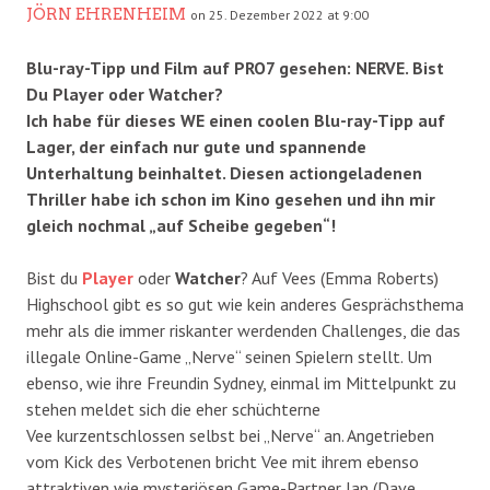
JÖRN EHRENHEIM
on 25. Dezember 2022 at 9:00
Blu-ray-Tipp und Film auf PRO7 gesehen: NERVE. Bist
Du Player oder Watcher?
Ich habe für dieses WE einen coolen Blu-ray-Tipp auf
Lager, der einfach nur gute und spannende
Unterhaltung beinhaltet. Diesen actiongeladenen
Thriller habe ich schon im Kino gesehen und ihn mir
gleich nochmal „auf Scheibe gegeben“!
Bist du
Player
oder
Watcher
? Auf Vees (Emma Roberts)
Highschool gibt es so gut wie kein anderes Gesprächsthema
mehr als die immer riskanter werdenden Challenges, die das
illegale Online-Game „Nerve“ seinen Spielern stellt. Um
ebenso, wie ihre Freundin Sydney, einmal im Mittelpunkt zu
stehen meldet sich die eher schüchterne
Vee kurzentschlossen selbst bei „Nerve“ an. Angetrieben
vom Kick des Verbotenen bricht Vee mit ihrem ebenso
attraktiven wie mysteriösen Game-Partner Ian (Dave