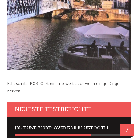
Echt schrill - PORTO ist ein Trip wert, auch wenn einige Dinge
nerven.
NEUESTE TESTBERICHTE
JBL TUNE 720BT: OVER EAR BLUETOOTH KOPFHÖRER UM DIE 50,-€ IM DAUER-TEST
7