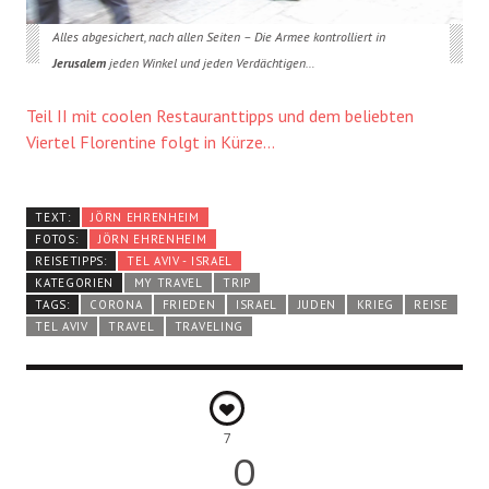
Alles abgesichert, nach allen Seiten – Die Armee kontrolliert in
Jerusalem
jeden Winkel und jeden Verdächtigen…
Teil II mit coolen Restauranttipps und dem beliebten
Viertel Florentine folgt in Kürze…
TEXT:
JÖRN EHRENHEIM
FOTOS:
JÖRN EHRENHEIM
REISETIPPS:
TEL AVIV - ISRAEL
KATEGORIEN
MY TRAVEL
TRIP
TAGS:
CORONA
FRIEDEN
ISRAEL
JUDEN
KRIEG
REISE
TEL AVIV
TRAVEL
TRAVELING
7
0