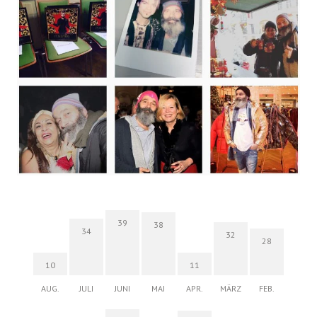
39
38
34
32
28
10
11
AUG.
JULI
JUNI
MAI
APR.
MÄRZ
FEB.