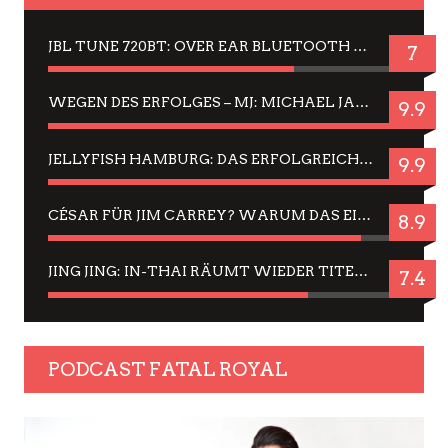
JBL TUNE 720BT: OVER EAR BLUETOOTH KOPFHÖRER UM DIE 50,-€ IM DAUER-TEST
7
WEGEN DES ERFOLGES – MJ: MICHAEL JACKSON MUSICAL IN EINER MATINEE SEHEN
9.9
JELLYFISH HAMBURG: DAS ERFOLGREICHE SOMMER-MENÜ 2025 IN GEFÜHLEN UND BILDERN
9.9
CÉSAR FÜR JIM CARREY? WARUM DAS EINER DER NERVIGSTEN ACTORS IST UND BLEIBT
8.9
JING JING: IN-THAI RÄUMT WIEDER TITEL AB – EIN ZWEI-STUNDEN-ERLEBNISBERICHT
7.4
PODCAST FATAL ROYAL