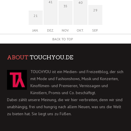
41
40
35
29
21
JAN.
DEZ.
NOV.
OKT.
SEP.
BACK TO TOP
ABOUT
TOUCHYOU.DE
TOUCHYOU ist ein Medien- und Freizeitblog, der sich
mit Mode und Fashionshows, Musik und Konzerten,
Kinofilmen- und Premieren, Vernissagen und
Künstlern, Promis und Co. beschäftigt.
Dabei zählt unsere Meinung, die wir hier verbreiten, denn wir sind
unabhängig, frei und hungrig nach allem Neuen, was uns die Welt
zu bieten hat. Sie liegt uns zu Füßen.