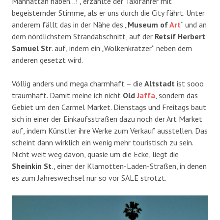
Manhattan haben…!“, erzählte der Taxifahrer mit
begeisternder Stimme, als er uns durch die City fährt. Unter
anderem fällt das in der Nähe des „
Museum of
Art
“ und an
dem nördlichstem Strandabschnitt, auf der
Retsif Herbert
Samuel Str
. auf, indem ein „Wolkenkratzer“ neben dem
anderen gesetzt wird.
Völlig anders und mega charmhaft – die
Altstadt
ist sooo
traumhaft. Damit meine ich nicht
Old
Jaffa
, sondern das
Gebiet um den Carmel Market. Dienstags und Freitags baut
sich in einer der Einkaufsstraßen dazu noch der Art Market
auf, indem Künstler ihre Werke zum Verkauf ausstellen. Das
scheint dann wirklich ein wenig mehr touristisch zu sein.
Nicht weit weg davon, quasie um die Ecke, liegt die
Sheinkin St
., einer der Klamotten-Laden-Straßen, in denen
es zum Jahreswechsel nur so vor SALE strotzt.