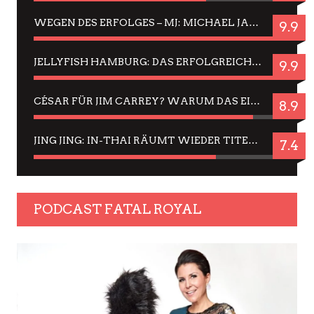
WEGEN DES ERFOLGES – MJ: MICHAEL JACKSON MUSICAL IN EINER MATINEE SEHEN
9.9
JELLYFISH HAMBURG: DAS ERFOLGREICHE SOMMER-MENÜ 2025 IN GEFÜHLEN UND BILDERN
9.9
CÉSAR FÜR JIM CARREY? WARUM DAS EINER DER NERVIGSTEN ACTORS IST UND BLEIBT
8.9
JING JING: IN-THAI RÄUMT WIEDER TITEL AB – EIN ZWEI-STUNDEN-ERLEBNISBERICHT
7.4
PODCAST FATAL ROYAL