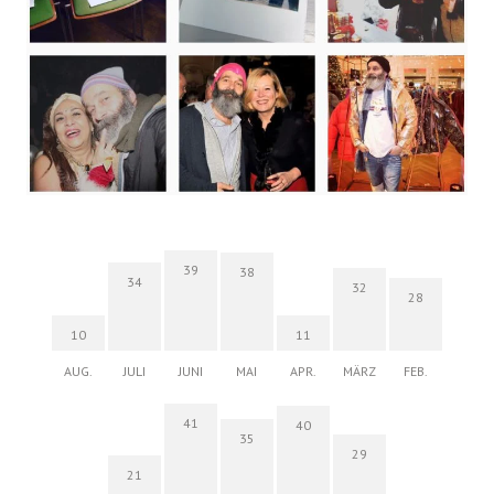
39
38
34
32
28
10
11
AUG.
JULI
JUNI
MAI
APR.
MÄRZ
FEB.
41
40
35
29
21