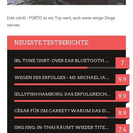
Echt schrill - PORTO ist ein Trip wert, auch wenn einige Dinge
nerven.
NEUESTE TESTBERICHTE
JBL TUNE 720BT: OVER EAR BLUETOOTH KOPFHÖRER UM DIE 50,-€ IM DAUER-TEST
7
WEGEN DES ERFOLGES – MJ: MICHAEL JACKSON MUSICAL IN EINER MATINEE SEHEN
9.9
JELLYFISH HAMBURG: DAS ERFOLGREICHE SOMMER-MENÜ 2025 IN GEFÜHLEN UND BILDERN
9.9
CÉSAR FÜR JIM CARREY? WARUM DAS EINER DER NERVIGSTEN ACTORS IST UND BLEIBT
8.9
JING JING: IN-THAI RÄUMT WIEDER TITEL AB – EIN ZWEI-STUNDEN-ERLEBNISBERICHT
7.4