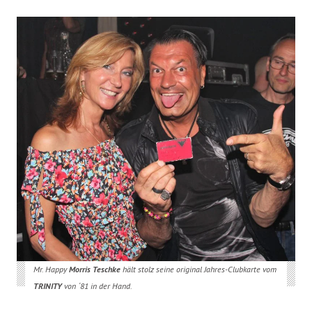
Mr. Happy
Morris Teschke
hält stolz seine original Jahres-Clubkarte vom
TRINITY
von ´81 in der Hand.