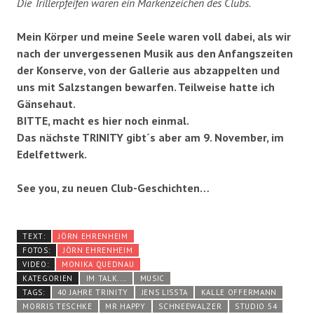
Die Trillerpfeifen waren ein Markenzeichen des Clubs.
Mein Körper und meine Seele waren voll dabei, als wir
nach der unvergessenen Musik aus den Anfangszeiten
der Konserve, von der Gallerie aus abzappelten und
uns mit Salzstangen bewarfen. Teilweise hatte ich
Gänsehaut.
BITTE, macht es hier noch einmal.
Das nächste TRINITY gibt´s aber am 9. November, im
Edelfettwerk.
See you, zu neuen Club-Geschichten…
TEXT:
JÖRN EHRENHEIM
FOTOS:
JÖRN EHRENHEIM
VIDEO:
MONIKA QUEDNAU
KATEGORIEN
IM TALK....
MUSIC
TAGS:
40 JAHRE TRINITY
JENS LISSTA
KALLE OFFERMANN
MORRIS TESCHKE
MR HAPPY
SCHNEEWALZER
STUDIO 54