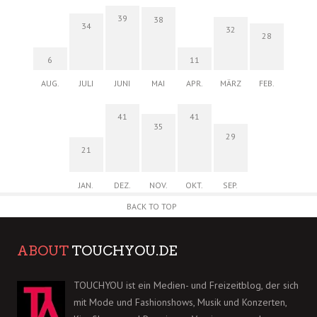
39
38
34
32
28
6
11
AUG.
JULI
JUNI
MAI
APR.
MÄRZ
FEB.
41
41
35
29
21
JAN.
DEZ.
NOV.
OKT.
SEP.
BACK TO TOP
ABOUT
TOUCHYOU.DE
TOUCHYOU ist ein Medien- und Freizeitblog, der sich
mit Mode und Fashionshows, Musik und Konzerten,