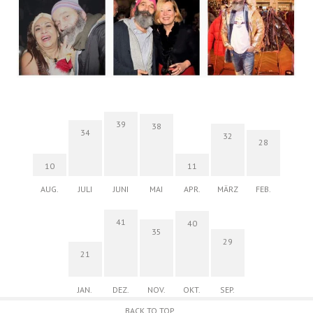
39
38
34
32
28
10
11
AUG.
JULI
JUNI
MAI
APR.
MÄRZ
FEB.
41
40
35
29
21
JAN.
DEZ.
NOV.
OKT.
SEP.
BACK TO TOP