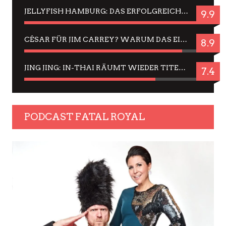
JELLYFISH HAMBURG: DAS ERFOLGREICHE SOMMER-MENÜ 2025 IN GEFÜHLEN UND BILDERN
9.9
CÉSAR FÜR JIM CARREY? WARUM DAS EINER DER NERVIGSTEN ACTORS IST UND BLEIBT
8.9
JING JING: IN-THAI RÄUMT WIEDER TITEL AB – EIN ZWEI-STUNDEN-ERLEBNISBERICHT
7.4
PODCAST FATAL ROYAL