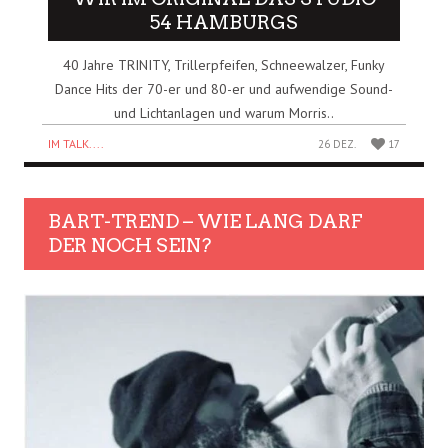
54 HAMBURGS
40 Jahre TRINITY, Trillerpfeifen, Schneewalzer, Funky
Dance Hits der 70-er und 80-er und aufwendige Sound-
und Lichtanlagen und warum Morris..
IM TALK....
26 DEZ.
17
BART-TREND – WIE LANG DARF
DER NOCH SEIN?