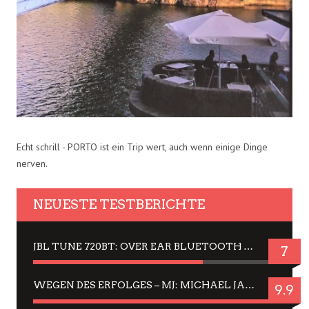
Echt schrill - PORTO ist ein Trip wert, auch wenn einige Dinge
nerven.
NEUESTE TESTBERICHTE
JBL TUNE 720BT: OVER EAR BLUETOOTH KOPFHÖRER UM DIE 50,-€ IM DAUER-TEST
7
WEGEN DES ERFOLGES – MJ: MICHAEL JACKSON MUSICAL IN EINER MATINEE SEHEN
9.9