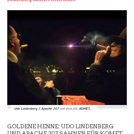
Udo Lindenberg
X
Apache 207
mit dem Hit „
KOMET
„…
GOLDENE HENNE: UDO LINDENBERG
UND APACHE 207 SAHNEN FÜR KOMET