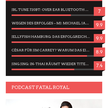
JBL TUNE 720BT: OVER EAR BLUETOOTH KOPFHÖRER UM DIE 50,-€ IM DAUER-TEST
7
WEGEN DES ERFOLGES – MJ: MICHAEL JACKSON MUSICAL IN EINER MATINEE SEHEN
9.9
JELLYFISH HAMBURG: DAS ERFOLGREICHE SOMMER-MENÜ 2025 IN GEFÜHLEN UND BILDERN
9.9
CÉSAR FÜR JIM CARREY? WARUM DAS EINER DER NERVIGSTEN ACTORS IST UND BLEIBT
8.9
JING JING: IN-THAI RÄUMT WIEDER TITEL AB – EIN ZWEI-STUNDEN-ERLEBNISBERICHT
7.4
PODCAST FATAL ROYAL