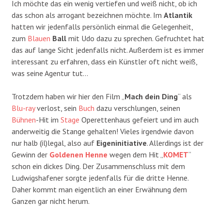
Ich möchte das ein wenig vertiefen und weiß nicht, ob ich
das schon als arrogant bezeichnen möchte. Im
Atlantik
hatten wir jedenfalls persönlich einmal die Gelegenheit,
zum
Blauen
Ball
mit Udo dazu zu sprechen. Gefruchtet hat
das auf lange Sicht jedenfalls nicht. Außerdem ist es immer
interessant zu erfahren, dass ein Künstler oft nicht weiß,
was seine Agentur tut…
Trotzdem haben wir hier den Film „
Mach dein Ding
“ als
Blu-ray
verlost, sein
Buch
dazu verschlungen, seinen
Bühnen
-Hit im
Stage
Operettenhaus gefeiert und im auch
anderweitig die Stange gehalten! Vieles irgendwie davon
nur halb (il)legal, also auf
Eigeninitiative
. Allerdings ist der
Gewinn der
Goldenen
Henne
wegen dem Hit „
KOMET
“
schon ein dickes Ding. Der Zusammenschluss mit dem
Ludwigshafener sorgte jedenfalls für die dritte Henne.
Daher kommt man eigentlich an einer Erwähnung dem
Ganzen gar nicht herum.