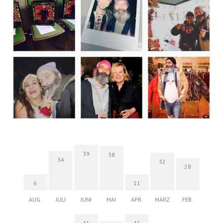
39
38
34
32
28
6
11
AUG.
JULI
JUNI
MAI
APR.
MÄRZ
FEB.
41
41