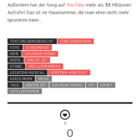
Außerdem hat der Song auf
YouTube
mehr als
55
Millionen
Aufrufe! Das ist ne Hausnummer, die man eben nicht mehr
ignorieren kann…
TEXT/ERLEBNISBERICHT:
JÖRN EHRENHEIM
FOTO:
SCREENSHOT
MDR:
GOLDENE HENNE
INSTA:
APACHE 207
UTUBE:
UDO LINDENBERG
LOCATION MUSICAL:
HINTERM HORIZONT
KATEGORIEN
MUSIC
TAGS:
APACHE 207
GOLDENE HENNE
HIT
KOMET
UDO LINDENBER
0
0