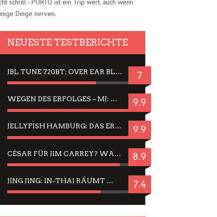
cht schrill - PORTO ist ein Trip wert, auch wenn
inige Dinge nerven.
NEUESTE TESTBERICHTE
JBL TUNE 720BT: OVER EAR BLUETOOTH KOPFHÖRER UM DIE 50,-€ IM DAUER-TEST
7
WEGEN DES ERFOLGES – MJ: MICHAEL JACKSON MUSICAL IN EINER MATINEE SEHEN
9.9
JELLYFISH HAMBURG: DAS ERFOLGREICHE SOMMER-MENÜ 2025 IN GEFÜHLEN UND BILDERN
9.9
CÉSAR FÜR JIM CARREY? WARUM DAS EINER DER NERVIGSTEN ACTORS IST UND BLEIBT
8.9
JING JING: IN-THAI RÄUMT WIEDER TITEL AB – EIN ZWEI-STUNDEN-ERLEBNISBERICHT
7.4