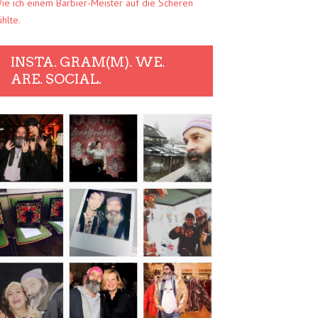
ie ich einem Barbier-Meister auf die Scheren
ühlte.
INSTA. GRAM(M). WE.
ARE. SOCIAL.