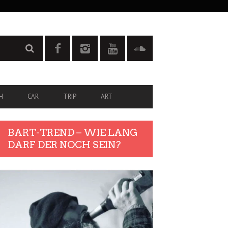
H
CAR
TRIP
ART
BART-TREND – WIE LANG
DARF DER NOCH SEIN?