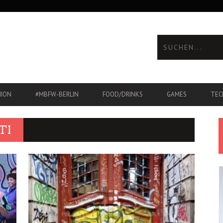
HION
#MBFW-BERLIN
FOOD/DRINKS
GAMES
TEC
TI