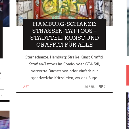
HAMBURG-SCHANZE:
STRASSEN-TATTOOS – S
TADTTEIL-KUNST UND G
RAFFITI FÜR ALLE
Sternschanze, Hamburg: Straße Kunst Graffiti.
Straßen-Tattoos im Comic- oder GTA-Stil,
verzerrte Buchstaben oder einfach nur
e
irgendwelche Kritzeleien, wo das Auge..
r
ART
26 FEB.
7
12