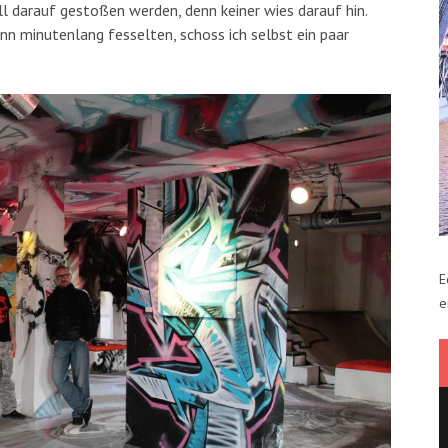
 darauf gestoßen werden, denn keiner wies darauf hin.
nn minutenlang fesselten, schoss ich selbst ein paar
E
e