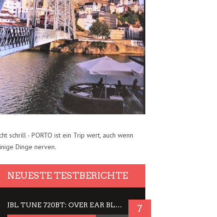
cht schrill - PORTO ist ein Trip wert, auch wenn
inige Dinge nerven.
NEUESTE TESTBERICHTE
JBL TUNE 720BT: OVER EAR BLUETOOTH KOPFHÖRER UM DIE 50,-€ IM DAUER-TEST
7