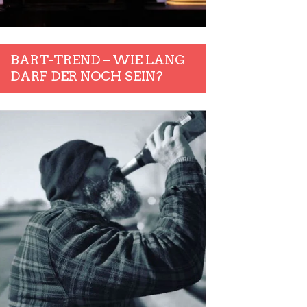
BART-TREND – WIE LANG
DARF DER NOCH SEIN?