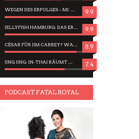
WEGEN DES ERFOLGES – MJ: MICHAEL JACKSON MUSICAL IN EINER MATINEE SEHEN
9.9
JELLYFISH HAMBURG: DAS ERFOLGREICHE SOMMER-MENÜ 2025 IN GEFÜHLEN UND BILDERN
9.9
CÉSAR FÜR JIM CARREY? WARUM DAS EINER DER NERVIGSTEN ACTORS IST UND BLEIBT
8.9
JING JING: IN-THAI RÄUMT WIEDER TITEL AB – EIN ZWEI-STUNDEN-ERLEBNISBERICHT
7.4
PODCAST FATAL ROYAL