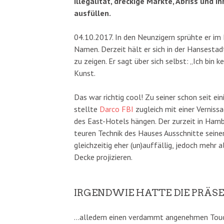
Illegalität, dreckige Märkte, Abriss und 
ausfüllen.
04.10.2017. In den Neunzigern sprühte er im
Namen. Derzeit hält er sich in der Hansesta
zu zeigen. Er sagt über sich selbst: „Ich bin 
Kunst.
Das war richtig cool! Zu seiner schon seit ei
stellte
Darco FBI
zugleich mit einer Vernis
des East-Hotels hängen. Der zurzeit in Hambu
teuren Technik des Hauses Ausschnitte seine
gleichzeitig eher (un)auffällig, jedoch mehr 
Decke projizieren.
IRGENDWIE HATTE DIE PRÄS
…alledem einen verdammt angenehmen Touch. 