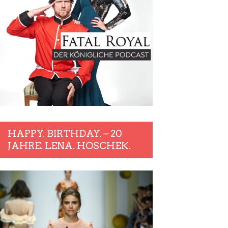
HAPPY. BIRTHDAY. – 20
JAHRE. LENA. HOSCHEK.