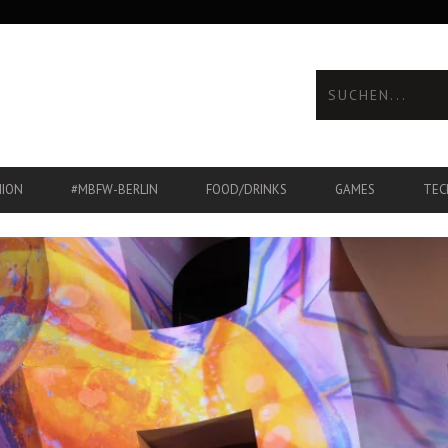
HION
#MBFW-BERLIN
FOOD/DRINKS
GAMES
TEC