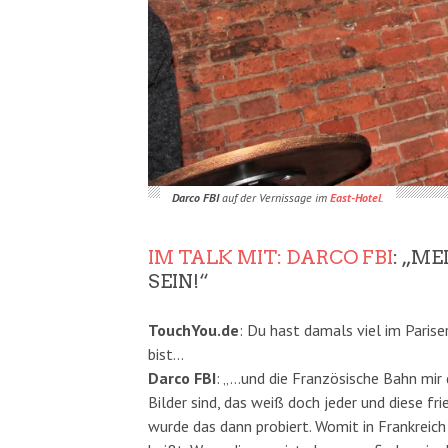
Darco FBI
auf der Vernissage im
East-Hotel
.
IM TALK MIT: DARCO FBI
: „M
SEIN!“
TouchYou.de
: Du hast damals viel im Parise
bist…
Darco FBI
: „…und die Französische Bahn mir 
Bilder sind, das weiß doch jeder und diese fr
wurde das dann probiert. Womit in Frankreich 