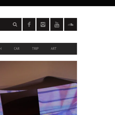
H
CAR
TRIP
ART