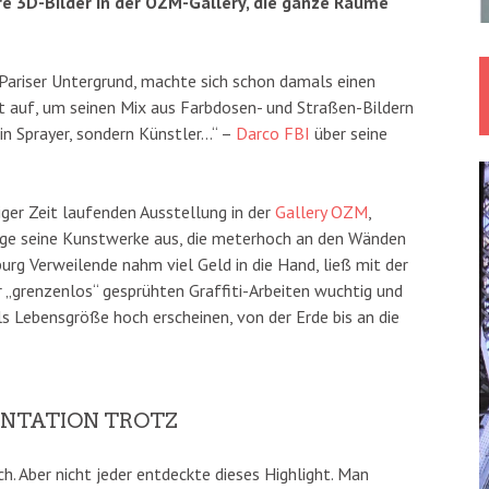
ihre 3D-Bilder in der OZM-Gallery, die ganze Räume
 Pariser Untergrund, machte sich schon damals einen
dt auf, um seinen Mix aus Farbdosen- und Straßen-Bildern
kein Sprayer, sondern Künstler…“ –
Darco FBI
über seine
niger Zeit laufenden Ausstellung in der
Gallery OZM
,
sage seine Kunstwerke aus, die meterhoch an den Wänden
rg Verweilende nahm viel Geld in die Hand, ließ mit der
r „grenzenlos“ gesprühten Graffiti-Arbeiten wuchtig und
als Lebensgröße hoch erscheinen, von der Erde bis an die
ENTATION TROTZ
Aber nicht jeder entdeckte dieses Highlight. Man