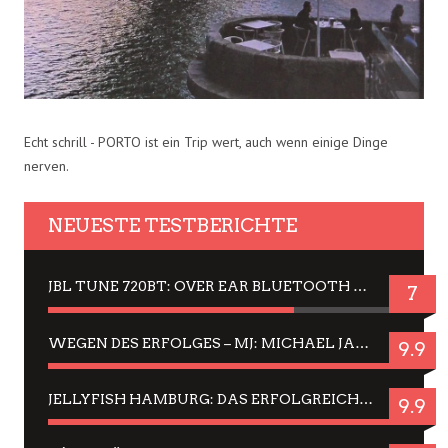
Echt schrill - PORTO ist ein Trip wert, auch wenn einige Dinge
nerven.
NEUESTE TESTBERICHTE
JBL TUNE 720BT: OVER EAR BLUETOOTH KOPFHÖRER UM DIE 50,-€ IM DAUER-TEST
7
WEGEN DES ERFOLGES – MJ: MICHAEL JACKSON MUSICAL IN EINER MATINEE SEHEN
9.9
JELLYFISH HAMBURG: DAS ERFOLGREICHE SOMMER-MENÜ 2025 IN GEFÜHLEN UND BILDERN
9.9