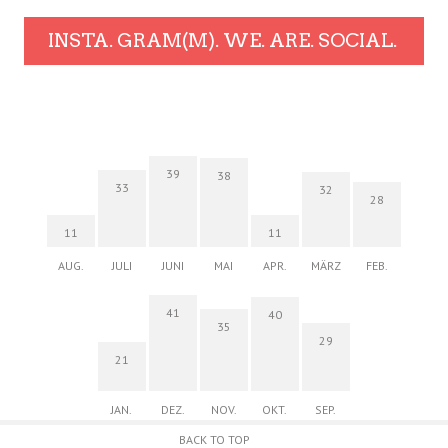
INSTA. GRAM(M). WE. ARE. SOCIAL.
39
38
33
32
28
11
11
AUG.
JULI
JUNI
MAI
APR.
MÄRZ
FEB.
41
40
35
29
21
JAN.
DEZ.
NOV.
OKT.
SEP.
BACK TO TOP