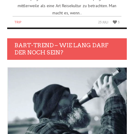
mittlerweile als eine Art Reisekultur zu betrachten. Man
macht es, wenn..
TRIP
23 JULI
3
BART-TREND – WIE LANG DARF
DER NOCH SEIN?