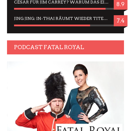
CÉSAR FÜR JIM CARREY? WARUM DAS EINER DER NERVIGSTEN ACTORS IST UND BLEIBT
8.9
JING JING: IN-THAI RÄUMT WIEDER TITEL AB – EIN ZWEI-STUNDEN-ERLEBNISBERICHT
7.4
PODCAST FATAL ROYAL