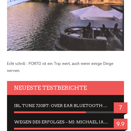
Echt schrill - PORTO ist ein Trip wert, auch wenn einige Dinge
nerven.
NEUESTE TESTBERICHTE
JBL TUNE 720BT: OVER EAR BLUETOOTH KOPFHÖRER UM DIE 50,-€ IM DAUER-TEST
7
WEGEN DES ERFOLGES – MJ: MICHAEL JACKSON MUSICAL IN EINER MATINEE SEHEN
9.9