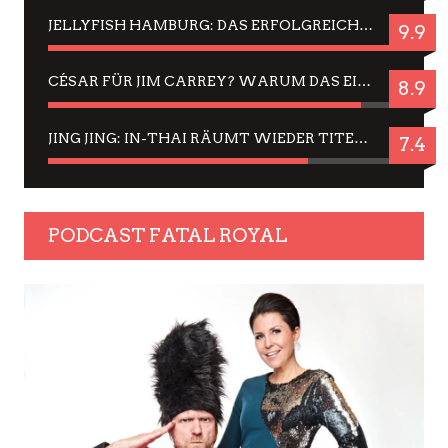
JELLYFISH HAMBURG: DAS ERFOLGREICHE SOMMER-MENÜ 2025 IN GEFÜHLEN UND BILDERN
9.9
CÉSAR FÜR JIM CARREY? WARUM DAS EINER DER NERVIGSTEN ACTORS IST UND BLEIBT
8.9
JING JING: IN-THAI RÄUMT WIEDER TITEL AB – EIN ZWEI-STUNDEN-ERLEBNISBERICHT
7.4
PODCAST FATAL ROYAL