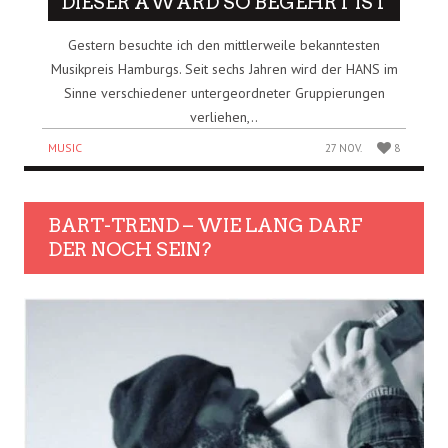
DIESER AWARD SO BEGEHRT IST
Gestern besuchte ich den mittlerweile bekanntesten
Musikpreis Hamburgs. Seit sechs Jahren wird der HANS im
Sinne verschiedener untergeordneter Gruppierungen
verliehen,..
MUSIC
27 NOV.
8
BART-TREND – WIE LANG DARF
DER NOCH SEIN?