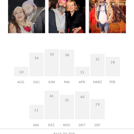
39
38
34
32
28
10
11
AUG.
JULI
JUNI
MAI
APR.
MÄRZ
FEB.
41
40
35
29
21
JAN.
DEZ.
NOV.
OKT.
SEP.
BACK TO TOP