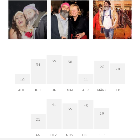
39
38
34
32
28
10
11
AUG.
JULI
JUNI
MAI
APR.
MÄRZ
FEB.
41
40
35
29
21
JAN.
DEZ.
NOV.
OKT.
SEP.