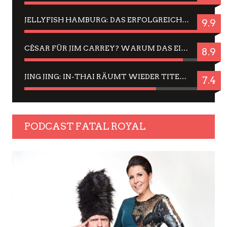
JELLYFISH HAMBURG: DAS ERFOLGREICHE SOMMER-MENÜ 2025 IN GEFÜHLEN UND BILDERN
9.9
CÉSAR FÜR JIM CARREY? WARUM DAS EINER DER NERVIGSTEN ACTORS IST UND BLEIBT
8.9
JING JING: IN-THAI RÄUMT WIEDER TITEL AB – EIN ZWEI-STUNDEN-ERLEBNISBERICHT
7.4
PODCAST FATAL ROYAL