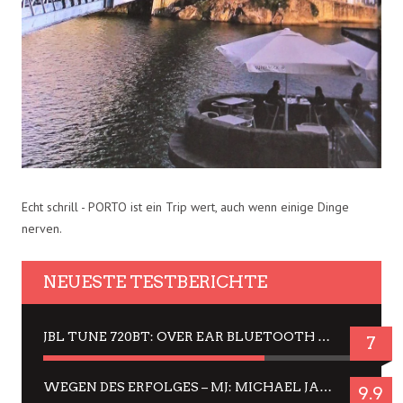
Echt schrill - PORTO ist ein Trip wert, auch wenn einige Dinge
nerven.
NEUESTE TESTBERICHTE
JBL TUNE 720BT: OVER EAR BLUETOOTH KOPFHÖRER UM DIE 50,-€ IM DAUER-TEST
7
WEGEN DES ERFOLGES – MJ: MICHAEL JACKSON MUSICAL IN EINER MATINEE SEHEN
9.9